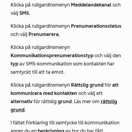
Klicka på rullgardinsmenyn
Meddelandekanal
och
välj
SMS
.
Klicka på rullgardinsmenyn
Prenumerationsstatus
och välj
Prenumerera
.
Klicka på rullgardinsmenyn
Kommunikationsprenumerationstyp
och välj den
typ
av SMS-kommunikation som kontakten har
samtyckt till att ta emot.
Klicka på rullgardinsmenyn
Rättslig grund
för
att
kommunicera med kontakten
och välj ett
alternativ
för rättslig
grund
. Läs mer om
rättslig
grund
.
I fältet
Förklaring till samtycke till kommunikation
anger du en
beskrivning
av hur du har fått