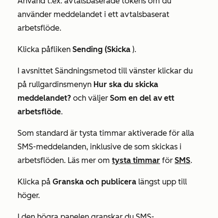
Använd t.ex. avtalsbaserade tokens om du
använder meddelandet i ett avtalsbaserat
arbetsflöde.
Klicka på
fliken
Sending (Skicka
).
I avsnittet
Sändningsmetod
till vänster klickar du
på rullgardinsmenyn
Hur ska du skicka
meddelandet?
och väljer
Som en del av ett
arbetsflöde
.
Som standard är tysta timmar aktiverade för alla
SMS-meddelanden, inklusive de som skickas i
arbetsflöden. Läs mer om
tysta timmar
för
SMS
.
Klicka på
Granska och publicera
längst upp till
höger.
I den högra panelen granskar du SMS-