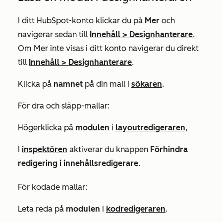
I ditt HubSpot-konto klickar du på
Mer
och
navigerar sedan till
Innehåll
>
Designhanterare
.
Om
Mer
inte visas i ditt konto navigerar du direkt
till
Innehåll
>
Designhanterare
.
Klicka på
namnet
på din mall i
sökaren
.
För dra och släpp-mallar:
Högerklicka på
modulen
i
layoutredigeraren
,
I
inspektören
aktiverar du knappen
Förhindra
redigering i innehållsredigerare
.
För kodade mallar:
Leta reda på
modulen
i
kodredigeraren
.