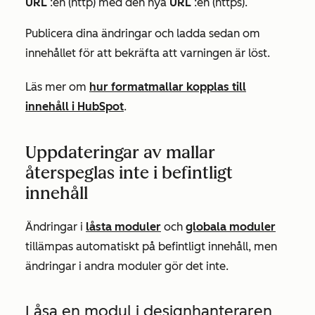
URL
:en (http)
med den nya
URL
:en (https).
Publicera dina ändringar och ladda sedan om
innehållet för att bekräfta att varningen är löst.
Läs mer om
hur formatmallar kopplas till
innehåll i HubSpot
.
Uppdateringar av mallar
återspeglas inte i befintligt
innehåll
Ändringar i
låsta moduler
och
globala moduler
tillämpas automatiskt på befintligt innehåll, men
ändringar i andra moduler gör det inte.
Låsa en modul i designhanteraren