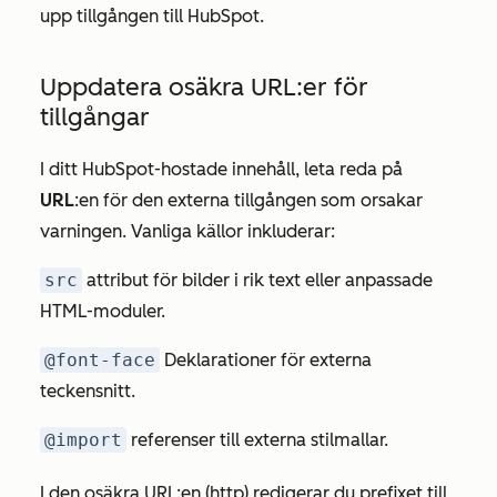
upp tillgången till HubSpot.
Uppdatera osäkra URL:er för
tillgångar
I ditt HubSpot-hostade innehåll, leta reda på
URL
:en för den externa tillgången som orsakar
varningen. Vanliga källor inkluderar:
src
attribut för bilder i rik text eller anpassade
HTML-moduler.
@font-face
Deklarationer för externa
teckensnitt.
@import
referenser till externa stilmallar.
I den osäkra URL:en (http) redigerar du prefixet till