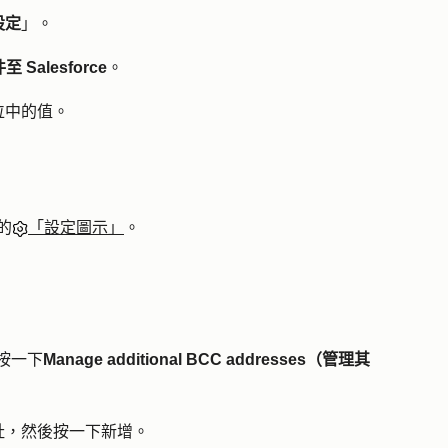
設定
」。
Salesforce
。
位中的值。
的
「設定圖示」
。
按一下
Manage additional BCC addresses（管理其
址，然後按一下
新增
。