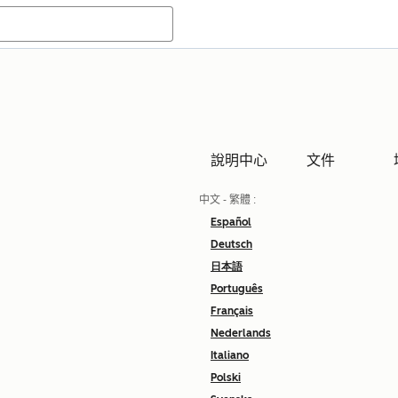
說明中心
文件
中文 - 繁體
:
Español
Deutsch
日本語
Português
Français
Nederlands
Italiano
Polski