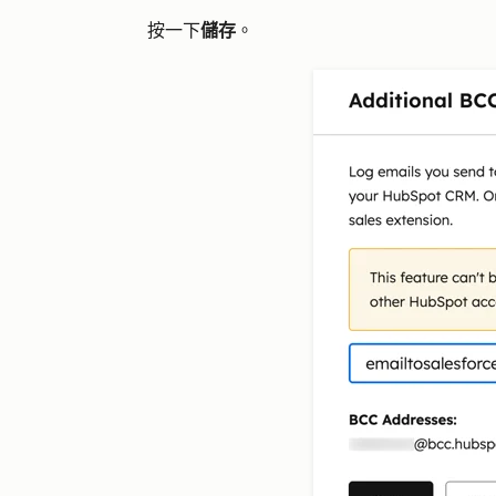
按一下
儲存
。