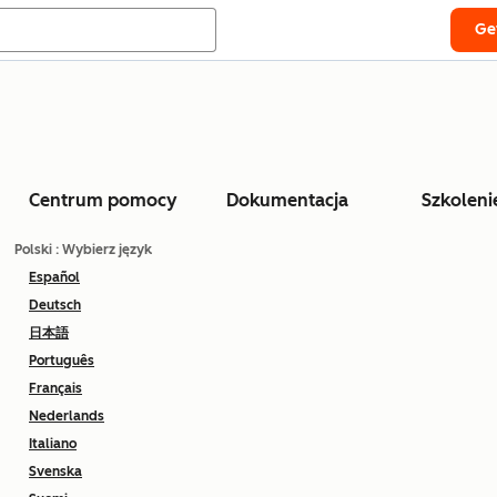
Ge
Centrum pomocy
Dokumentacja
Szkoleni
Polski
: Wybierz język
Español
Deutsch
日本語
Português
Français
Nederlands
Italiano
Svenska