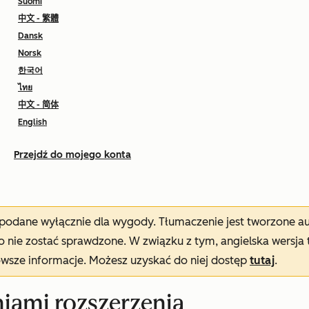
Suomi
中文 - 繁體
Dansk
Norsk
한국어
ไทย
中文 - 简体
English
Przejdź do mojego konta
t podane wyłącznie dla wygody. Tłumaczenie jest tworzone 
nie zostać sprawdzone. W związku z tym, angielska wersja 
owsze informacje. Możesz uzyskać do niej dostęp
tutaj
.
iami rozszerzenia