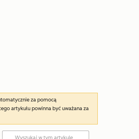
automatycznie za pomocą
tego artykułu powinna być uważana za