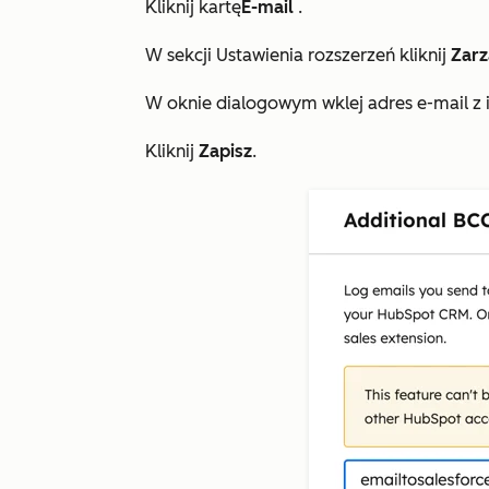
Kliknij kartę
E-mail
.
W sekcji
Ustawienia rozszerzeń
kliknij
Zarz
W oknie dialogowym wklej adres e-mail z i
Kliknij
Zapisz
.