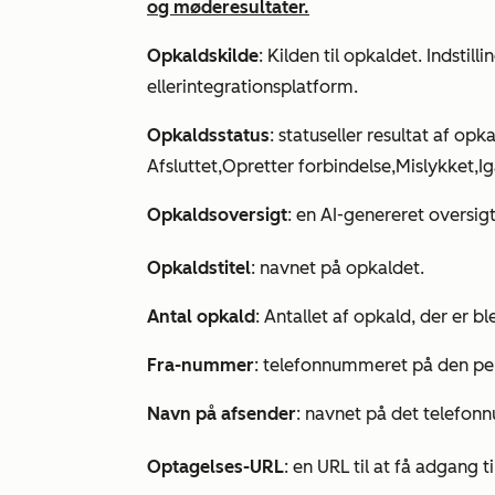
og møderesultater.
Opkaldskilde
: Kilden til opkaldet. Indstil
eller
integrationsplatform
.
Opkaldsstatus
: status
eller resultat af opk
Afsluttet
,
Opretter forbindelse
,
Mislykket
,
I
Opkaldsoversigt
: en AI-genereret oversig
Opkaldstitel
: navnet på opkaldet.
Antal opkald
: Antallet af opkald, der er
Fra-nummer
: telefonnummeret på den per
Navn på afsender
: navnet på det telefonn
Optagelses-URL
: en URL til at få adgang 