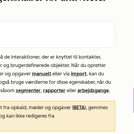
å de interaktioner, der er knyttet til kontakter,
r og brugerdefinerede objekter. Når du opretter
oter og opgaver
manuelt
eller via
import
, kan du
også bruge værdierne for disse egenskaber, når du
r, såsom
segmenter
,
rapporter
eller
arbejdsgange
.
et fra opkald, møder og opgaver (
BETA
), gemmes
g kan ikke redigeres fra