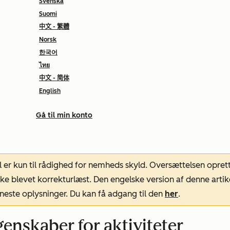
Svenska
Suomi
中文 - 繁體
Norsk
한국어
ไทย
中文 - 简体
English
Gå til min konto
l er kun til rådighed for nemheds skyld. Oversættelsen opret
ke blevet korrekturlæst. Den engelske version af denne artik
neste oplysninger. Du kan få adgang til den
her
.
nskaber for aktiviteter