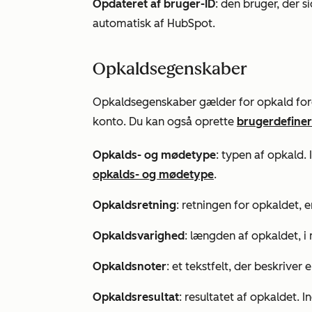
Opdateret af bruger-ID
: den bruger, der s
automatisk af HubSpot.
Opkaldsegenskaber
Opkaldsegenskaber gælder for opkald foret
konto. Du kan også oprette
brugerdefine
Opkalds- og mødetype
: typen af opkald. 
opkalds- og mødetype
.
Opkaldsretning
: retningen for opkaldet, 
Opkaldsvarighed
: længden af opkaldet, i 
Opkaldsnoter
: et tekstfelt, der beskriver
Opkaldsresultat
: resultatet af opkaldet. I