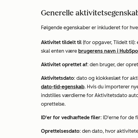
Generelle aktivitetsegenska
Følgende egenskaber er inkluderet for hver
Aktivitet tildelt til
(for opgaver,
Tildelt til
)
:
skal enten være
brugerens navn i HubSpot
Aktivitet oprettet af
: den bruger, der opre
Aktivitetsdato
: dato og klokkeslæt for akt
dato-tid-egenskab
. Hvis du importerer ny
indstilles værdierne
for Aktivitetsdato
auto
oprettelse.
ID'er for vedhæftede filer
: ID'erne for de 
Oprettelsesdato
: den dato, hvor aktivite