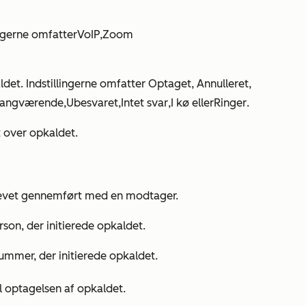
lingerne omfatter
VoIP
,
Zoom
aldet. Indstillingerne omfatter
Optaget
,
Annulleret
,
gangværende
,
Ubesvaret
,
Intet svar
,
I kø
eller
Ringer
.
t over opkaldet.
 blevet gennemført med en modtager.
son, der initierede opkaldet.
ummer, der initierede opkaldet.
til optagelsen af opkaldet.