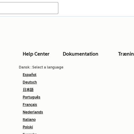
Help Center
Dokumentation
Træni
Dansk
: Select a language
Español
Deutsch
日本語
Português
Français
Nederlands
Italiano
Polski