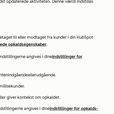
idst opdaterede aktiviteten. Denne værdi indstilles
aget til eller modtaget fra kunder i din HubSpot-
rede opkaldsegenskaber
.
Indstillingerne angives i dine
indstillinger for
enten
indgående
eller
udgående
.
millisekunder.
 eller giver kontekst om opkaldet.
ndstillingerne angives i dine
indstillinger for opkalds-