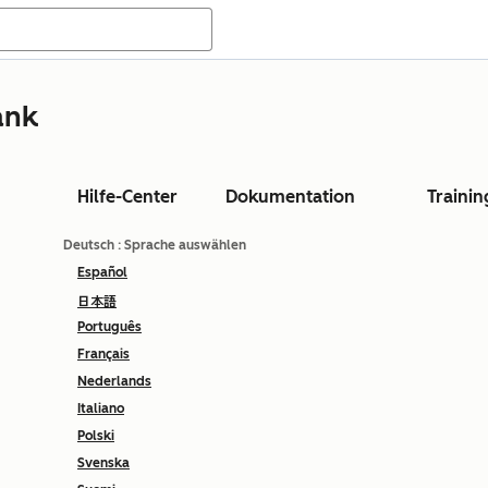
ank
Hilfe-Center
Dokumentation
Trainin
Deutsch
: Sprache auswählen
Español
日本語
Português
Français
Nederlands
Italiano
Polski
Svenska