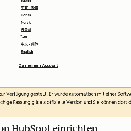
Suomi
中文 - 繁體
Dansk
Norsk
한국어
ไทย
中文 - 简体
English
Zu meinem Account
 zur Verfügung gestellt.
Er wurde automatisch mit einer Soft
chige Fassung gilt als offizielle Version und Sie können dort 
on HubSpot einrichten