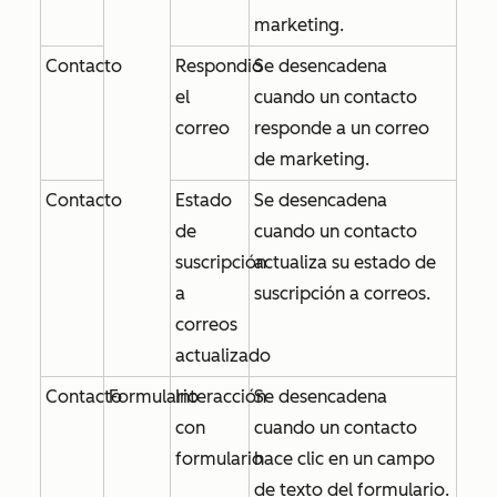
marketing.
Contacto
Respondió
Se desencadena
el
cuando un contacto
correo
responde a un correo
de marketing.
Contacto
Estado
Se desencadena
de
cuando un contacto
suscripción
actualiza su estado de
a
suscripción a correos.
correos
actualizado
Contacto
Formulario
Interacción
Se desencadena
con
cuando un contacto
formulario
hace clic en un campo
de texto del formulario.