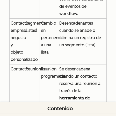
de eventos de
workflow.
Contacto,
Segmento
Cambio
Desencadenantes
empresa,
(listas)
en
cuando se añade o
negocio
pertenencia
elimina un registro de
y
a una
un segmento (lista).
objeto
lista
personalizado
Contacto
Reuniones
Reunión
Se desencadena
programada
cuando un contacto
reserva una reunión a
través de la
herramienta de
reuniones de HubSpot
,
Contenido
o para reuniones