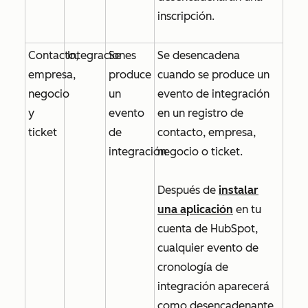
inscripción.
Contacto,
Integraciones
Se
Se desencadena
empresa,
produce
cuando se produce un
negocio
un
evento de integración
y
evento
en un registro de
ticket
de
contacto, empresa,
integración
negocio o ticket.
Después de
instalar
una aplicación
en tu
cuenta de HubSpot,
cualquier evento de
cronología de
integración aparecerá
como desencadenante