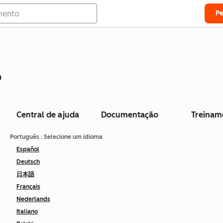
P
o
Central de ajuda
Documentação
Treinam
Português
: Selecione um idioma
Español
Deutsch
日本語
Français
Nederlands
Italiano