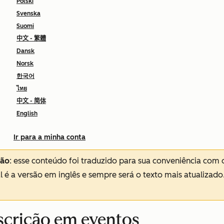
Polski
Svenska
Suomi
中文 - 繁體
Dansk
Norsk
한국어
ไทย
中文 - 简体
English
Ir para a minha conta
ção
: esse conteúdo foi traduzido para sua conveniência com 
al é a versão em inglês e sempre será o texto mais atualizado
nscrição em eventos