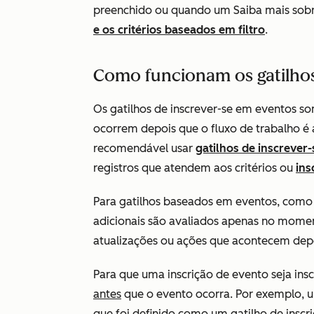
preenchido ou quando um Saiba mais sob
e os critérios baseados em filtro
.
Como funcionam os gatilhos
Os gatilhos de inscrever-se em eventos s
ocorrem depois que o fluxo de trabalho é at
recomendável usar
gatilhos de inscrever-
registros que atendem aos critérios ou
ins
Para gatilhos baseados em eventos, com
adicionais são avaliados apenas no mome
atualizações ou ações que acontecem depoi
Para que uma inscrição de evento seja insc
antes
que o evento ocorra. Por exemplo, u
que foi definido como um gatilho de inscr