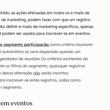
finido, as ações efetuadas em todos os e-mails de
ls de marketing, podem fazer com que um registro
Ao definir e-mails de marketing específicos, apenas
 podem ser usados para inscrever-se em eventos.
o segmento participação
como critério inscrever-
-se automático só será disparado quando um
endador de reuniões Os critérios existentes do
te os filtros do segmento, quaisquer registros
o dessa alteração
não
serão inscritos
ra inscrever-se estes registros, saiba como
um segmento.
o em eventos