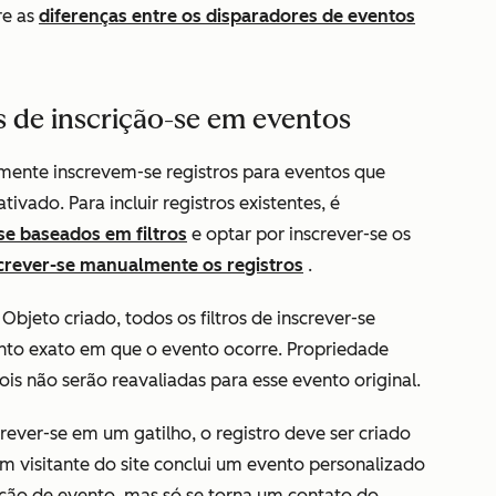
re as
diferenças entre os disparadores de eventos
 de inscrição-se em eventos
omente inscrevem-se registros para eventos que
ivado. Para incluir registros existentes, é
se baseados em filtros
e optar por inscrever-se os
crever-se manualmente os registros
.
o
Objeto criado
, todos os filtros de inscrever-se
nto exato em que o evento ocorre. Propriedade
s não serão reavaliadas para esse evento original.
rever-se em um gatilho, o registro deve ser criado
m visitante do site conclui um evento personalizado
ição de evento, mas só se torna um contato do