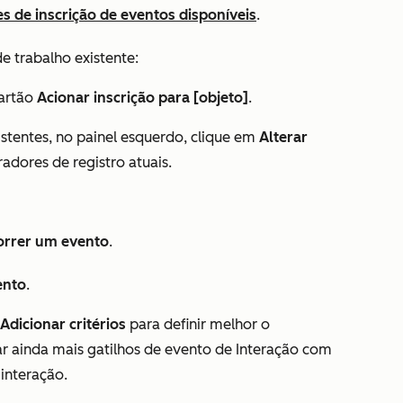
s de inscrição de eventos disponíveis
.
e trabalho existente:
cartão
Acionar inscrição para [objeto]
.
istentes, no painel esquerdo, clique em
Alterar
radores de registro atuais.
.
orrer
um
evento
.
ento
.
 Adicionar critérios
para definir melhor o
ar ainda mais gatilhos de evento de
Interação com
 interação
.