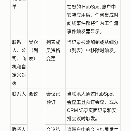
单
在您的 HubSpot 账户中
安装应用
后，任何集成时
间线事件都将作为工作流
事件触发器显示。
联系
受众
列表成
当记录被添加到或从细分
人、公
（列
员资格
（列表）中移除时触发。
司、商
表）
变更
机和自
定义对
象
联系人
会议
会议已
当联系人通过
HubSpot
预订
会议工具
预订会议，或从
CRM 记录页面记录和安
排会议时触发。
联系人
会议结
当账户中的会议结果发生