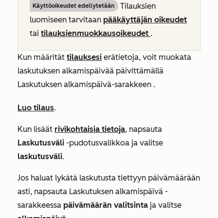
Tilauksien
Käyttöoikeudet edellytetään
luomiseen tarvitaan
pääkäyttäjän oikeudet
tai
tilauksien
muokkausoikeudet
.
Kun määrität
tilauksesi
erätietoja, voit muokata
laskutuksen alkamispäivää päivittämällä
Laskutuksen alkamispäivä-sarakkeen
.
Luo tilaus
.
Kun lisäät
rivikohtaisia tietoja
, napsauta
Laskutusväli
-pudotusvalikkoa ja valitse
laskutusväli
.
Jos haluat lykätä laskutusta tiettyyn päivämäärään
asti, napsauta
Laskutuksen alkamispäivä
-
sarakkeessa
päivämäärän valitsinta
ja valitse