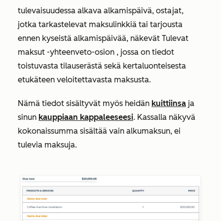
tulevaisuudessa alkava alkamispäivä, ostajat,
jotka tarkastelevat maksulinkkiä tai tarjousta
ennen kyseistä alkamispäivää, näkevät
Tulevat
maksut -yhteenveto-osion
, jossa on tiedot
toistuvasta tilauserästä sekä kertaluonteisesta
etukäteen veloitettavasta maksusta.
Nämä tiedot sisältyvät myös heidän
kuittiinsa
ja
sinun
kauppiaan kappaleeseesi
. Kassalla näkyvä
kokonaissumma
sisältää vain alkumaksun, ei
tulevia maksuja.