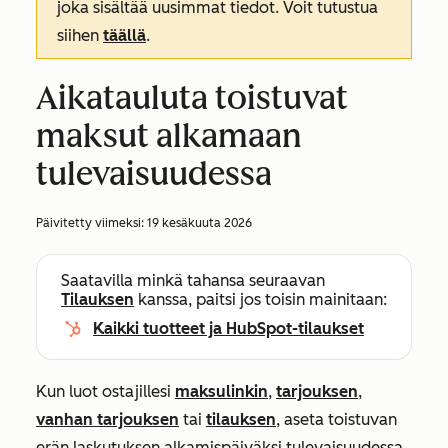
joka sisältää uusimmat tiedot. Voit tutustua
siihen
täällä
.
Aikatauluta toistuvat
maksut alkamaan
tulevaisuudessa
Päivitetty viimeksi:
19 kesäkuuta 2026
Saatavilla minkä tahansa seuraavan
Tilauksen
kanssa, paitsi jos toisin mainitaan:
Kaikki tuotteet ja HubSpot-tilaukset
Kun luot ostajillesi
maksulinkin
,
tarjouksen
,
vanhan tarjouksen
tai
tilauksen
, aseta toistuvan
erän laskutuksen alkamispäiväksi tulevaisuudessa