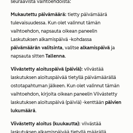
seuraavista vaihtoehdoista:
Mukautettu päivämäärä:
tietty päivämäärä
tulevaisuudessa. Kun olet valinnut tämän
vaihtoehdon,
napsauta
oikean paneelin
Laskutuksen alkamispäivä
-kohdassa
päivämäärän valitsinta
, valitse
alkamispäivä
ja
napsauta sitten
Tallenna
.
Viivästetty aloituspäivä (päiviä):
viivästää
laskutuksen aloituspäivää tietyllä päivämäärällä
ostotapahtuman jälkeen. Kun olet valinnut tämän
vaihtoehdon, kirjoita oikean paneelin
Viivästetty
laskutuksen aloituspäivä (päiviä)
-kenttään
päivien
lukumäärä
.
Viivästetty aloitus (kuukautta):
viivästää
laskutuksen alkamispäivää tietyllä määrällä