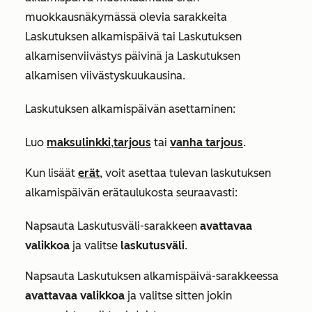
muokkausnäkymässä olevia sarakkeita
Laskutuksen alkamispäivä tai
Laskutuksen
alkamisen
viivästys
päivinä
ja
Laskutuksen
alkamisen
viivästys
kuukausina
.
Laskutuksen alkamispäivän asettaminen:
Luo
maksulinkki
,
tarjous
tai
vanha tarjous
.
Kun lisäät
erät
, voit asettaa tulevan laskutuksen
alkamispäivän erätaulukosta seuraavasti:
Napsauta
Laskutusväli-sarakkeen
avattavaa
valikkoa
ja valitse
laskutusväli
.
Napsauta
Laskutuksen alkamispäivä-sarakkeessa
avattavaa valikkoa
ja valitse sitten jokin