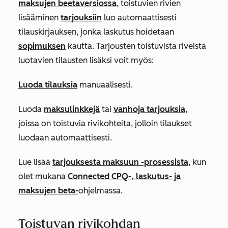
maksujen beetaversiossa
, toistuvien rivien
lisääminen
tarjouksiin
luo automaattisesti
tilauskirjauksen, jonka laskutus hoidetaan
sopimuksen
kautta. Tarjousten toistuvista riveistä
luotavien tilausten lisäksi voit myös:
Luoda tilauksia
manuaalisesti.
Luoda
maksulinkkejä
tai
vanhoja tarjouksia
,
joissa on toistuvia rivikohteita, jolloin tilaukset
luodaan automaattisesti.
Lue lisää
tarjouksesta maksuun -prosessista
, kun
olet mukana
Connected CPQ-, laskutus- ja
maksujen beta-
ohjelmassa.
Toistuvan rivikohdan