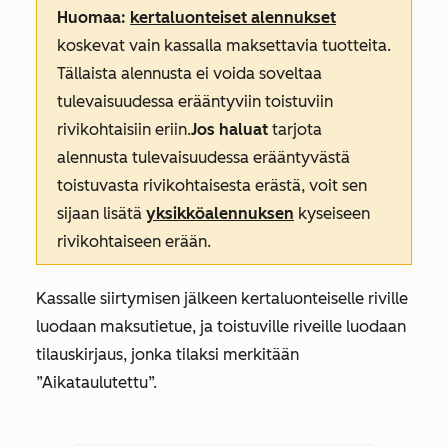
Huomaa:
kertaluonteiset alennukset
koskevat vain kassalla maksettavia tuotteita.
Tällaista alennusta ei voida soveltaa
tulevaisuudessa erääntyviin toistuviin
rivikohtaisiin eriin.
Jos haluat
tarjota
alennusta tulevaisuudessa erääntyvästä
toistuvasta rivikohtaisesta erästä, voit sen
sijaan lisätä
yksikköalennuksen
kyseiseen
rivikohtaiseen erään.
Kassalle siirtymisen jälkeen kertaluonteiselle riville
luodaan maksutietue, ja toistuville riveille luodaan
tilauskirjaus, jonka tilaksi merkitään
”Aikataulutettu
”.