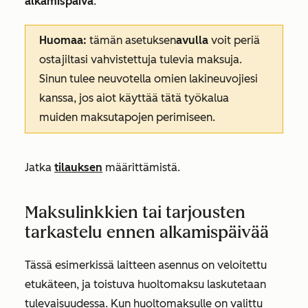
alkamispäivä
.
Huomaa:
tämän asetuksen
avulla
voit periä
ostajiltasi vahvistettuja tulevia maksuja.
Sinun tulee neuvotella omien lakineuvojiesi
kanssa, jos aiot käyttää tätä työkalua
muiden maksutapojen perimiseen.
Jatka
tilauksen
määrittämistä.
Maksulinkkien tai tarjousten
tarkastelu ennen alkamispäivää
Tässä esimerkissä laitteen asennus on veloitettu
etukäteen, ja toistuva huoltomaksu laskutetaan
tulevaisuudessa. Kun huoltomaksulle on valittu