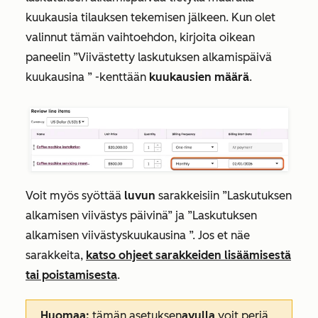
kuukausia tilauksen tekemisen jälkeen. Kun olet
valinnut tämän vaihtoehdon, kirjoita oikean
paneelin
”Viivästetty laskutuksen alkamispäivä
kuukausina
” -kenttään
kuukausien määrä
.
Voit myös syöttää
luvun
sarakkeisiin
”Laskutuksen
alkamisen
viivästys
päivinä”
ja
”Laskutuksen
alkamisen
viivästys
kuukausina
”. Jos et näe
sarakkeita,
katso ohjeet sarakkeiden lisäämisestä
tai poistamisesta
.
Huomaa:
tämän asetuksen
avulla
voit periä