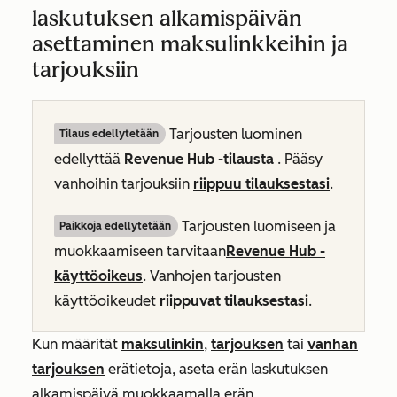
laskutuksen alkamispäivän
asettaminen maksulinkkeihin ja
tarjouksiin
Tarjousten luominen
Tilaus edellytetään
edellyttää
Revenue Hub
-tilausta
. Pääsy
vanhoihin tarjouksiin
riippuu tilauksestasi
.
Tarjousten luomiseen ja
Paikkoja edellytetään
muokkaamiseen tarvitaan
Revenue Hub
-
käyttöoikeus
. Vanhojen tarjousten
käyttöoikeudet
riippuvat tilauksestasi
.
Kun määrität
maksulinkin
,
tarjouksen
tai
vanhan
tarjouksen
erätietoja, aseta erän laskutuksen
alkamispäivä muokkaamalla erän