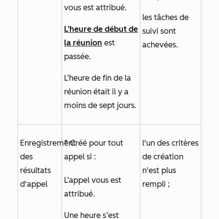
vous est attribué.
les tâches de
L’heure de début de
suivi sont
la réunion
est
achevées.
passée.
L’heure de fin de la
réunion
était il y a
moins de sept jours.
Enregistrement
* Créé pour tout
l'un des critères
des
appel si :
de création
résultats
n'est plus
L’appel vous est
d'appel
rempli ;
attribué.
Une heure s’est