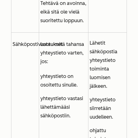
Tehtävä on avoinna,
eikä sitä ole vielä
suoritettu loppuun.
Lähetit
Sähköpostivastaukset
Luotu mitä tahansa
sähköpostia
yhteystieto varten,
yhteystieto
jos:
toiminta
yhteystieto on
luomisen
osoitettu sinulle.
jälkeen.
yhteystieto vastasi
yhteystieto
lähettämääsi
siirretään
sähköpostiin.
uudelleen.
ohjattu