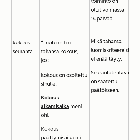
toiminto on
ollut voimassa
14 päivää.
Mikä tahansa
kokous
*Luotu mihin
luomiskriteereistä
seuranta
tahansa kokous,
ei enää täyty.
jos:
Seurantatehtävät
kokous on osoitettu
on saatettu
sinulle.
päätökseen.
Kokous
alkamisaika
meni
ohi.
Kokous
päättymisaika
oli