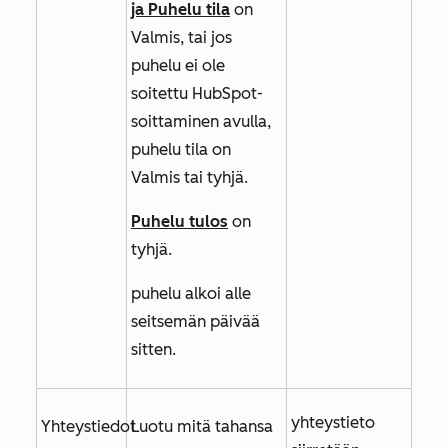
ja
Puhelu tila
on
Valmis,
tai jos
puhelu ei ole
soitettu HubSpot-
soittaminen avulla,
puhelu tila on
Valmis
tai tyhjä.
Puhelu tulos
on
tyhjä.
puhelu alkoi alle
seitsemän päivää
sitten.
yhteystieto
Yhteystiedot
Luotu mitä tahansa