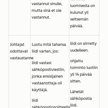
vastannut sinulle,
luomisesta on
mutta sinä et ole
kulunut yli
vastannut.
seitsemän
päivää.
liidi on siirretty
Johtajat
Luotu mitä tahansa
uudelleen.
odottavat
liidi varten, jos:
vastaustanne
ohjattu
liidi vastasi
toiminto luotiin
sähköpostiviestiin,
yli 14 päivää
jonka ensisijainen
sitten.
vastaanottaja oli
käyttäjä.
Lähetät
sähköpostia
liidi
liidi.
sähköpostiosoitteella