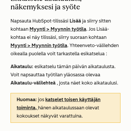
näkemyksesi ja syöte
Napsauta HubSpot-tilissäsi
Lisää
ja siirry sitten
kohtaan
Myynti
>
Myynnin työtila
. Jos
Lisää
-
kohtaa ei näy tilissäsi, siirry suoraan kohtaan
Myynti
>
Myynnin työtila
.
Yhteenveto-välilehden
oikealla puolella
voit tarkastella esikatselua
:
Aikataulu:
esikatselu tämän päivän aikataulusta.
Voit napsauttaa työtilan yläosassa olevaa
Aikataulu-välilehteä
, josta näet koko aikataulusi.
Huomaa:
jos
katselet toisen käyttäjän
toiminta,
hänen aikataulussaan olevat
kokoukset näkyvät
varattuina
.