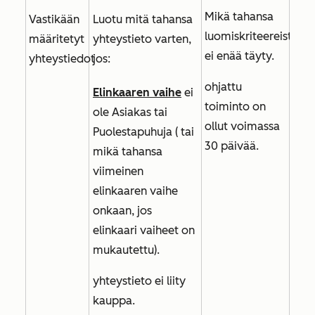
Mikä tahansa
Vastikään
Luotu mitä tahansa
luomiskriteereistä
määritetyt
yhteystieto varten,
ei enää täyty.
yhteystiedot
jos:
ohjattu
Elinkaaren vaihe
ei
toiminto on
ole
Asiakas
tai
ollut voimassa
Puolestapuhuja (
tai
30 päivää.
mikä tahansa
viimeinen
elinkaaren vaihe
onkaan, jos
elinkaari vaiheet on
mukautettu).
yhteystieto ei liity
kauppa.