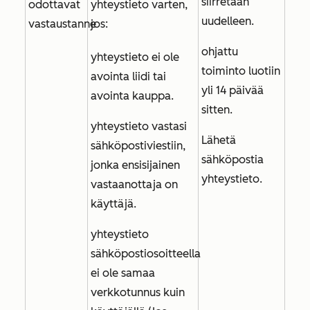
siirretään
odottavat
yhteystieto varten,
uudelleen.
vastaustanne
jos:
ohjattu
yhteystieto ei ole
toiminto luotiin
avointa liidi tai
yli 14 päivää
avointa kauppa.
sitten.
yhteystieto vastasi
Lähetä
sähköpostiviestiin,
sähköpostia
jonka ensisijainen
yhteystieto.
vastaanottaja on
käyttäjä.
yhteystieto
sähköpostiosoitteella
ei ole samaa
verkkotunnus kuin