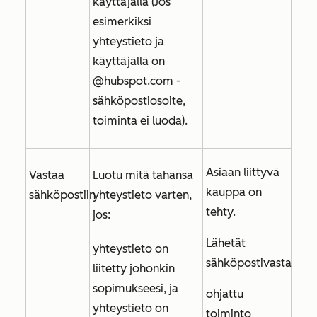
käyttäjällä (Jos
esimerkiksi
yhteystieto ja
käyttäjällä on
@hubspot.com
-
sähköpostiosoite,
toiminta ei luoda).
Asiaan liittyvä
Vastaa
Luotu mitä tahansa
kauppa on
sähköpostiin
yhteystieto varten,
tehty.
jos:
Lähetät
yhteystieto on
sähköpostivastaukse
liitetty johonkin
sopimukseesi, ja
ohjattu
yhteystieto on
toiminto