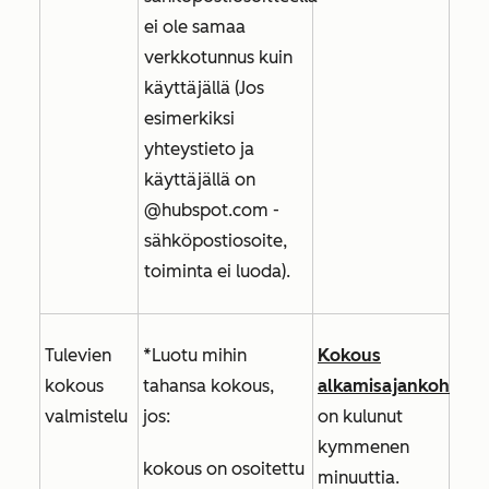
ei ole samaa
verkkotunnus kuin
käyttäjällä (Jos
esimerkiksi
yhteystieto ja
käyttäjällä on
@hubspot.com
-
sähköpostiosoite,
toiminta ei luoda).
Tulevien
*Luotu mihin
Kokous
kokous
tahansa kokous,
alkamisajankohdast
valmistelu
jos:
on kulunut
kymmenen
kokous on osoitettu
minuuttia.