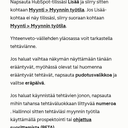
Napsauta HubSpot-tilissäsi
Lisää
ja siirry sitten
kohtaan
Myynti
>
Myynnin työtila
. Jos
Lisää
-
kohtaa ei näy tilissäsi, siirry suoraan kohtaan
Myynti
>
Myynnin työtila
.
Yhteenveto-välilehden
yläosassa voit tarkastella
tehtäviänne.
Jos haluat vaihtaa näkymän näyttämään tänään
erääntyvät, myöhässä olevat tai huomenna
erääntyvät tehtävät, napsauta
pudotusvalikkoa
ja
valitse
eräpäivä
.
Jos haluat käynnistää tehtävien jonon, napsauta
mihin tahansa tehtäväluokkaan liittyvää
numeroa
. Hallinnoi sitten tehtäviäsi myynnin työtila
käyttämällä prospektointi tai
ohjattua
suorittamista (BETA)
.