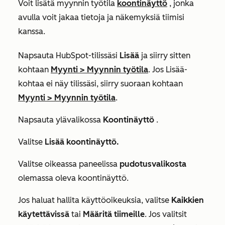
Voit lisätä myynnin työtila
koontinäyttö
, jonka
avulla voit jakaa tietoja ja näkemyksiä tiimisi
kanssa.
Napsauta HubSpot-tilissäsi
Lisää
ja siirry sitten
kohtaan
Myynti
>
Myynnin työtila
. Jos
Lisää
-
kohtaa ei näy tilissäsi, siirry suoraan kohtaan
Myynti
>
Myynnin työtila
.
Napsauta ylävalikossa
Koontinäyttö
.
Valitse
Lisää koontinäyttö.
Valitse oikeassa paneelissa
pudotusvalikosta
olemassa oleva koontinäyttö.
Jos haluat hallita käyttöoikeuksia, valitse
Kaikkien
käytettävissä
tai
Määritä tiimeille
. Jos valitsit