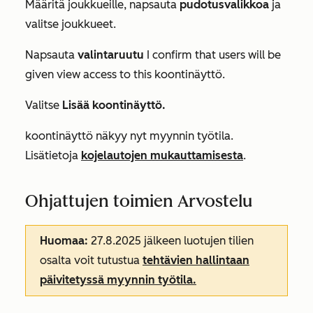
Määritä joukkueille
, napsauta
pudotusvalikkoa
ja
valitse joukkueet.
Napsauta
valintaruutu
I confirm that users will be
given view access to this koontinäyttö.
Valitse
Lisää koontinäyttö.
koontinäyttö näkyy nyt myynnin työtila.
Lisätietoja
kojelautojen mukauttamisesta
.
Ohjattujen toimien Arvostelu
Huomaa:
27.8.2025 jälkeen luotujen tilien
osalta voit tutustua
tehtävien hallintaan
päivitetyssä myynnin työtila.