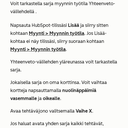
Voit tarkastella sarja myynnin työtila
Yhteenveto-
välilehdellä
.
Napsauta HubSpot-tilissäsi
Lisää
ja siirry sitten
kohtaan
Myynti
>
Myynnin työtila
. Jos
Lisää
-
kohtaa ei näy tilissäsi, siirry suoraan kohtaan
Myynti
>
Myynnin työtila
.
Yhteenveto-välilehden
yläreunassa voit tarkastella
sarja.
Jokaisella sarja on oma korttinsa.
Voit vaihtaa
kortteja napsauttamalla
nuolinäppäimiä
vasemmalle
ja
oikealle
.
Avaa tehtäväjono valitsemalla
Vaihe X
.
Jos haluat avata yhden sarja kaikki tehtävät,