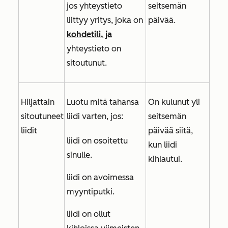
jos yhteystieto
seitsemän
liittyy yritys, joka on
päivää.
kohdetili, ja
yhteystieto on
sitoutunut.
Hiljattain
Luotu mitä tahansa
On kulunut yli
sitoutuneet
liidi varten, jos:
seitsemän
liidit
päivää siitä,
liidi on osoitettu
kun liidi
sinulle.
kihlautui.
liidi on avoimessa
myyntiputki.
liidi on ollut