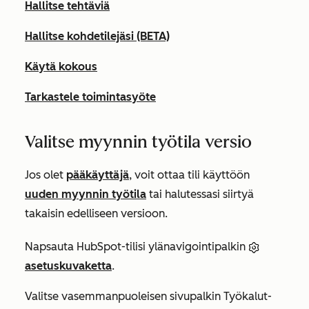
Hallitse tehtäviä
Hallitse kohdetilejäsi (BETA)
Käytä kokous
Tarkastele toimintasyöte
Valitse myynnin työtila versio
Jos olet
pääkäyttäjä
, voit ottaa tili käyttöön
uuden myynnin työtila
tai halutessasi siirtyä
takaisin edelliseen versioon.
Napsauta HubSpot-tilisi ylänavigointipalkin
asetuskuvaketta
.
Valitse vasemmanpuoleisen sivupalkin
Työkalut-