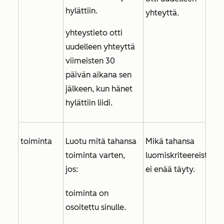
hylättiin.
yhteyttä.
yhteystieto otti
uudelleen yhteyttä
viimeisten 30
päivän aikana sen
jälkeen, kun hänet
hylättiin liidi.
toiminta
Luotu mitä tahansa
Mikä tahansa
toiminta varten,
luomiskriteereistä
jos:
ei enää täyty.
toiminta on
osoitettu sinulle.