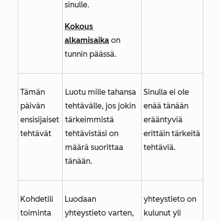
sinulle.
Kokous
alkamisaika
on
tunnin päässä.
Tämän
Luotu mille tahansa
Sinulla ei ole
päivän
tehtävälle, jos
jokin
enää tänään
ensisijaiset
tärkeimmistä
erääntyviä
tehtävät
tehtävistäsi on
erittäin tärkeitä
määrä suorittaa
tehtäviä.
tänään.
Kohdetili
Luodaan
yhteystieto on
toiminta
yhteystieto varten,
kulunut yli