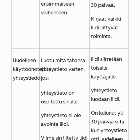
ensimmäiseen
30 päivää.
vaiheeseen.
Kirjaat kaikki
liidi liittyvät
toiminta.
liidi siirretään
Uudelleen
Luotu mitä tahansa
toiselle
käyttöönotetut
yhteystieto varten,
käyttäjälle.
yhteystiedot
jos:
yhteystieto
yhteystieto on
luodaan liidi.
osoitettu sinulle.
On kulunut yli
yhteystieto ei ole
30 päivää siitä,
avointa liidi.
kun yhteystieto
Viimeisin liitetty liidi
otti uudelleen