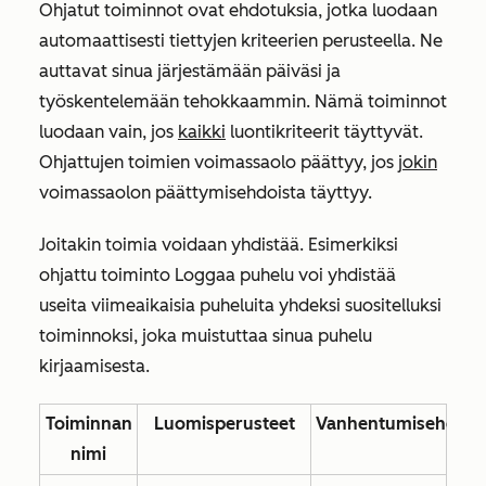
Ohjatut toiminnot ovat ehdotuksia, jotka luodaan
automaattisesti tiettyjen kriteerien perusteella. Ne
auttavat sinua järjestämään päiväsi ja
työskentelemään tehokkaammin. Nämä toiminnot
luodaan vain, jos
kaikki
luontikriteerit täyttyvät.
Ohjattujen toimien voimassaolo päättyy, jos
jokin
voimassaolon päättymisehdoista täyttyy.
Joitakin toimia voidaan yhdistää. Esimerkiksi
ohjattu toiminto
Loggaa puhelu
voi yhdistää
useita viimeaikaisia puheluita yhdeksi suositelluksi
toiminnoksi, joka muistuttaa sinua puhelu
kirjaamisesta.
Toiminnan
Luomisperusteet
Vanhentumisehdot
nimi