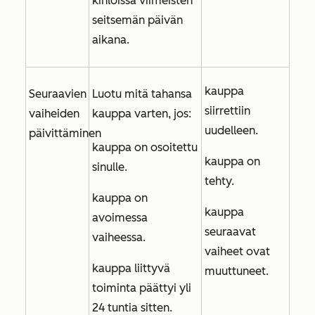
kihloissa viimeisten
seitsemän päivän
aikana.
kauppa
Seuraavien
Luotu mitä tahansa
siirrettiin
vaiheiden
kauppa varten, jos:
uudelleen.
päivittäminen
kauppa on osoitettu
kauppa on
sinulle.
tehty.
kauppa on
kauppa
avoimessa
seuraavat
vaiheessa.
vaiheet ovat
kauppa liittyvä
muuttuneet.
toiminta päättyi yli
24 tuntia sitten.