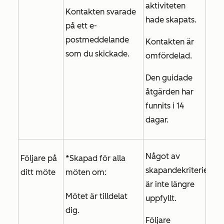
aktiviteten
Kontakten svarade
hade skapats.
på ett e-
postmeddelande
Kontakten är
som du skickade.
omfördelad.
Den guidade
åtgärden har
funnits i 14
dagar.
Något av
Följare på
*Skapad för alla
skapandekriterierna
ditt möte
möten om:
är inte längre
Mötet är tilldelat
uppfyllt.
dig.
Följare