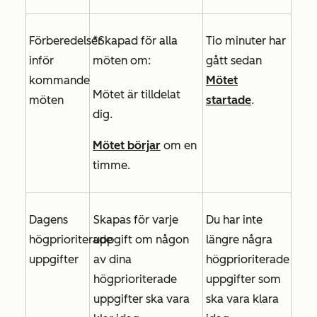
Förberedelser
*Skapad för alla
Tio minuter har
inför
möten om:
gått sedan
kommande
Mötet
Mötet är tilldelat
möten
startade
.
dig.
Mötet börjar
om en
timme.
Dagens
Skapas för varje
Du har inte
högprioriterade
uppgift om någon
längre några
uppgifter
av dina
högprioriterade
högprioriterade
uppgifter som
uppgifter ska vara
ska vara klara