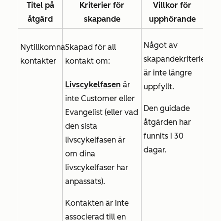
Titel på
Kriterier för
Villkor för
åtgärd
skapande
upphörande
Något av
Nytillkomna
Skapad för all
skapandekriterierna
kontakter
kontakt om:
är inte längre
Livscykelfasen
är
uppfyllt.
inte
Customer
eller
Den guidade
Evangelist
(eller vad
åtgärden har
den sista
funnits i 30
livscykelfasen är
dagar.
om dina
livscykelfaser har
anpassats).
Kontakten är inte
associerad till en