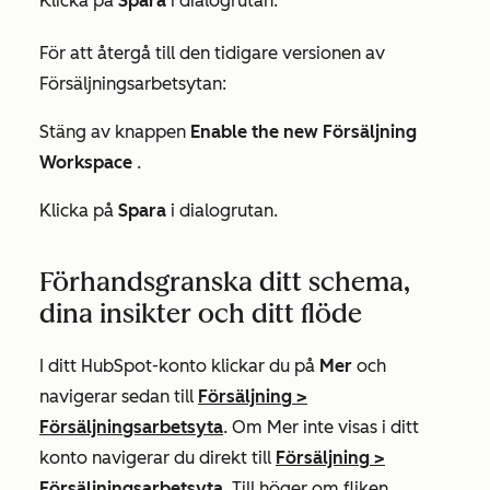
Klicka på
Spara
i dialogrutan.
För att återgå till den tidigare versionen av
Försäljningsarbetsytan:
Stäng av knappen
Enable the new Försäljning
Workspace
.
Klicka på
Spara
i dialogrutan.
Förhandsgranska ditt schema,
dina insikter och ditt flöde
I ditt HubSpot-konto klickar du på
Mer
och
navigerar sedan till
Försäljning
>
Försäljningsarbetsyta
. Om
Mer
inte visas i ditt
konto navigerar du direkt till
Försäljning
>
Försäljningsarbetsyta
.
Till höger om
fliken