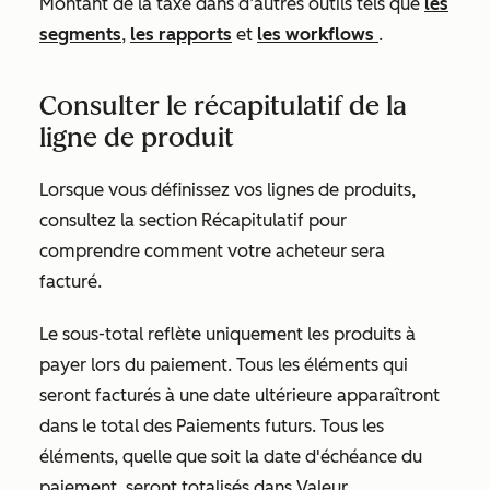
Montant de la
taxe
dans d’autres outils tels que
les
segments
,
les rapports
et
les workflows
.
Consulter le récapitulatif de la
ligne de produit
Lorsque vous définissez vos lignes de produits,
consultez la section
Récapitulatif
pour
comprendre comment votre acheteur sera
facturé.
Le
sous-total
reflète uniquement les produits à
payer lors du paiement. Tous les éléments qui
seront facturés à une date ultérieure apparaîtront
dans le total des
Paiements futurs
. Tous les
éléments, quelle que soit la date d'échéance du
paiement, seront totalisés dans
Valeur