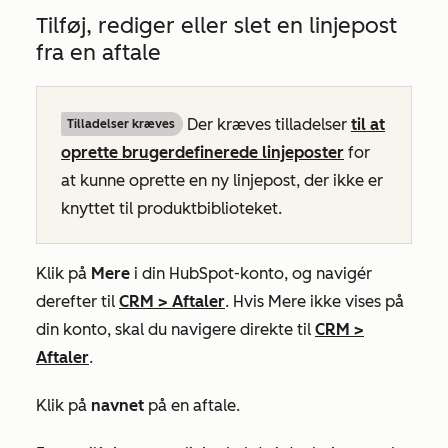
Tilføj, rediger eller slet en linjepost
fra en aftale
Der kræves tilladelser
til at
Tilladelser kræves
oprette brugerdefinerede linjeposter
for
at kunne oprette en ny linjepost, der ikke er
knyttet til produktbiblioteket.
Klik på
Mere
i din HubSpot-konto, og navigér
derefter til
CRM
>
Aftaler
. Hvis
Mere
ikke vises på
din konto, skal du navigere direkte til
CRM
>
Aftaler
.
Klik på
navnet
på en aftale.