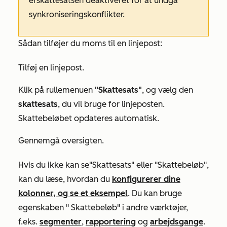
er
skattesatsen
deaktiveret for at undgå
synkroniseringskonflikter.
Sådan tilføjer du moms til en linjepost:
Tilføj en linjepost.
Klik på rullemenuen
"Skattesats"
, og vælg den
skattesats
, du vil bruge for linjeposten.
Skattebeløbet
opdateres automatisk.
Gennemgå oversigten.
Hvis du ikke kan se
"Skattesats"
eller
"Skattebeløb"
,
kan du læse, hvordan du
konfigurerer dine
kolonner, og se et eksempel
.
Du kan bruge
egenskaben
"
Skattebeløb"
i andre værktøjer,
f.eks.
segmenter
,
rapportering
og
arbejdsgange
.