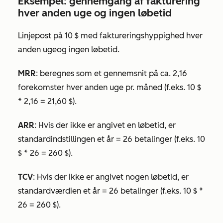
Eksempel: gennemgang af fakturering
hver anden uge og ingen løbetid
Linjepost på 10 $ med faktureringshyppighed
hver
anden uge
og ingen
løbetid.
MRR
: beregnes som et gennemsnit på ca. 2,16
forekomster hver anden uge pr. måned (f.eks. 10 $
* 2,16 = 21,60 $).
ARR
: Hvis der ikke er angivet
en løbetid
, er
standardindstillingen et år = 26 betalinger (f.eks. 10
$ * 26 = 260 $).
TCV
: Hvis der ikke er angivet nogen
løbetid
, er
standardværdien et år = 26 betalinger (f.eks. 10 $ *
26 = 260 $).