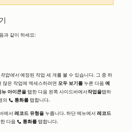
걸기
음과 같이 하세요:
된
작업에서
예정된 작업 세 개를 볼 수 있습니다. 그 중 하
더 많은 작업에 액세스하려면
모두 보기를
누른 다음
예
메뉴 아이콘을
탭한 다음
왼쪽 사이드바에서
작업을
탭하
 옆의
통화를
탭합니다.
calling
바에서
레코드 유형을
누릅니다
. 하단 메뉴에서
레코드
한 다음
통화를
탭합니다.
calling