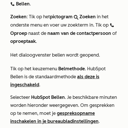
Bellen
.
calling
Zoeken
: Tik op het
pictogram
Zoeken
in het
search
onderste menu en voer uw zoekterm in. Tik op
calling
Oproep
naast de
naam van de contactpersoon
of
oproeptaak
.
Het dialoogvenster bellen wordt geopend.
Tik op het keuzemenu
Belmethode
.
HubSpot
Bellen is de standaardmethode
als deze is
ingeschakeld
.
Selecteer
HubSpot Bellen
. Je beschikbare minuten
worden hieronder weergegeven. Om gesprekken
op te nemen, moet je
gespreksopname
inschakelen in je bureaubladinstellingen
.