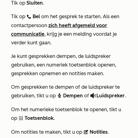
Tik op
Sluiten
.
Tik op
Bel
om het gesprek te starten. Als een
calling
contactpersoon
zich heeft afgemeld voor
communicatie
, krijg je een melding voordat je
verder kunt gaan.
Je kunt gesprekken dempen, de luidspreker
gebruiken, een numeriek toetsenblok openen,
gesprekken opnemen en notities maken.
Om gesprekken te dempen of de luidspreker te
gebruiken, tikt u op
Dempen
of
Luidspreker
.
record
volumeUp
Om het numerieke toetsenblok te openen, tikt u
op
Toetsenblok
.
grid
Om notities te maken, tikt u op
Notities
.
description