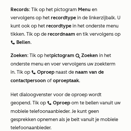
Records
:
Tik op het pictogram
Menu
en
vervolgens op het
recordtype
in de linkerzijbalk. U
kunt ook op het
recordtype
in het onderste menu
tikken. Tik op de
recordnaam
en tik vervolgens op
Bellen
.
calling
Zoeken
: Tik op het
pictogram
Zoeken
in het
search
onderste menu en voer vervolgens uw zoekterm
in. Tik op
Oproep
naast de
naam van de
calling
contactpersoon
of
oproeptaak
.
Het dialoogvenster voor de oproep wordt
geopend.
Tik op
Oproep
om te bellen vanuit uw
calling
mobiele telefoonaanbieder
. Je kunt geen
gesprekken opnemen als je belt vanuit je mobiele
telefoonaanbieder.