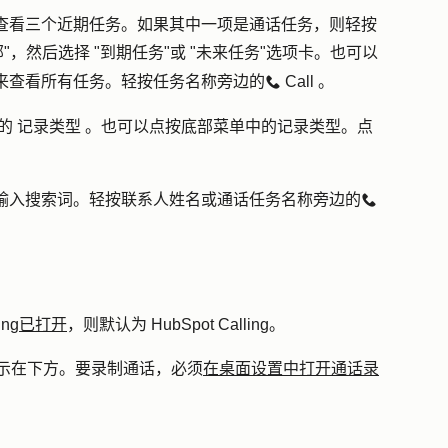
查看三个近期任务。如果其中一项是通话任务，则轻按
部
"，然后选择 "
到期任务
"或 "
未来任务
"选项卡。也可以
来查看所有任务。轻按任务名称旁边的
Call
。
calling
的
记录类型
。也可以点按底部菜单中的
记录类型
。点
输入搜索词。轻按
联系人姓名
或
通话任务名称
旁边的
calling
ing
已打开
，则默认为 HubSpot Calling。
示在下方。要录制通话，必须
在桌面设置中打开通话录