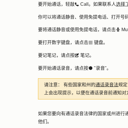
要开始通话，轻敲
Call
。如果联系人
选择
calling
你可以将通话静音、使用免提电话、打开号
要将通话静音或使用免提电话，请点击
Mu
record
要打开数字键盘，请点击
键盘
。
grid
要记笔记，请点按
笔记
。
description
要开始通话录音，请点按
"
录音
"。
circleFilled
请注意：
有些国家和州的
通话录音法
规定
上会出现提示，以便在通话录音前通知对
如果您要向有通话录音法律的国家或州进行
他们
。