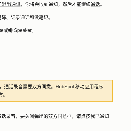
了退出通讯
，你将会收到通知，然后才能继续
通话
。
码簿、记录通话和做笔记。
te
或
Speaker
。
volumeUp
，通话录音需要双方同意。HubSpot 移动应用程序
方。
通话录音，要关闭弹出的双方同意框，请点按
我已通知