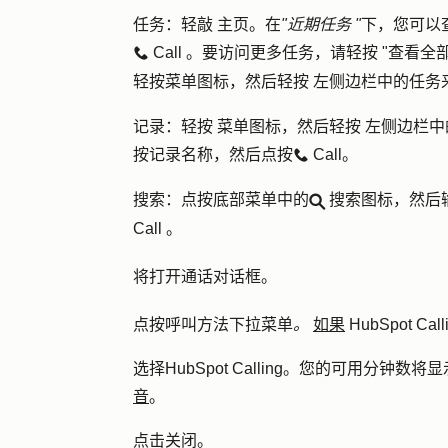
任务
：轻敲
主页
。在
"近期任务 "
下，您可以
Call
。要访问更多任务，请轻按 "
查看全
calling
轻按
菜单图标
，然后轻按
左侧边栏中的任务
记录
：
轻按
菜单图标
，然后轻按
左侧边栏中
按记录
名称
，然后点按
Call
。
calling
搜索
：点按底部菜单中的
搜索图标
，然后
search
Call
。
将打开通话对话框。
点按
呼叫方法
下拉菜单
。
如果
HubSpot Call
选择
HubSpot Calling
。您的可用分钟数将显
音
。
点击
关闭
。