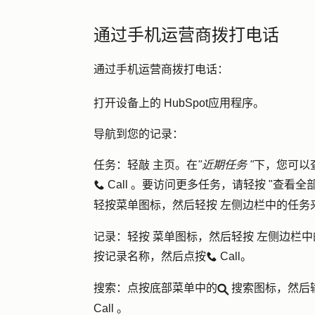
通过手机运营商拨打电话
通过手机运营商拨打电话：
打开设备上的
HubSpot
应用程序。
导航到您的记录：
任务
：轻敲
主页
。在
"近期任务 "
下，您可以
Call
。要访问更多任务，请轻按 "
查看全
calling
轻按
菜单图标
，然后轻按
左侧边栏中的任务
记录
：
轻按
菜单图标
，然后轻按
左侧边栏中
按记录
名称
，然后点按
Call
。
calling
搜索
：点按底部菜单中的
搜索图标
，然后
search
Call
。