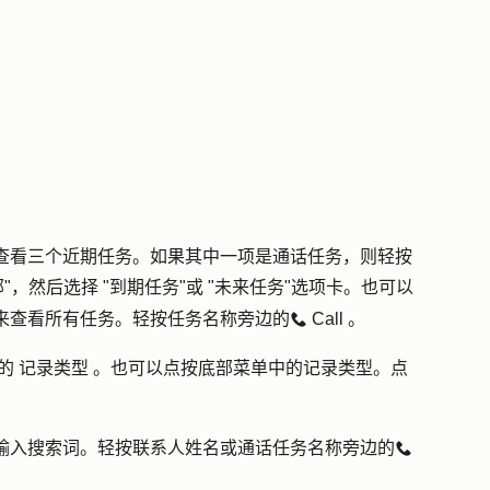
查看三个近期任务。如果其中一项是通话任务，则轻按
部
"，然后选择 "
到期任务
"或 "
未来任务
"选项卡。也可以
来查看所有任务。轻按任务名称旁边的
Call
。
calling
的
记录类型
。也可以点按底部菜单中的
记录类型
。点
输入搜索词。轻按
联系人姓名
或
通话任务名称
旁边的
calling