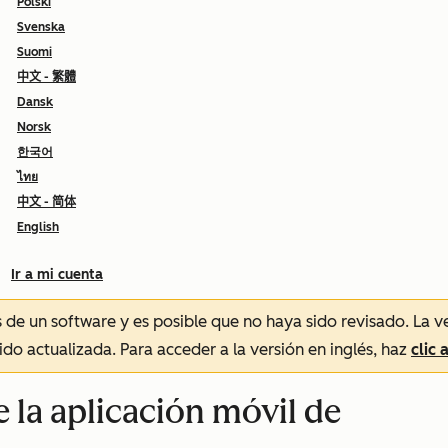
Polski
Svenska
Suomi
中文 - 繁體
Dansk
Norsk
한국어
ไทย
中文 - 简体
English
Ir a mi cuenta
és de un software y es posible que no haya sido revisado.
La v
sido actualizada. Para acceder a la versión en inglés, haz
clic 
 la aplicación móvil de