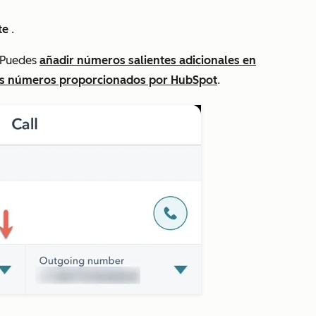
te
.
. Puedes
añadir números salientes adicionales en
os números proporcionados por HubSpot
.