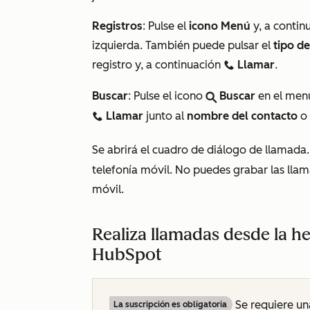
Registros
:
Pulse el
icono Menú
y, a continu
izquierda. También puede pulsar el
tipo de
registro y, a continuación
Llamar
.
calling
Buscar
: Pulse el icono
Buscar
en el menú
search
Llamar
junto al
nombre del contacto
o
calling
Se abrirá el cuadro de diálogo de llamada
telefonía móvil
. No puedes grabar las lla
móvil.
Realiza llamadas desde la h
HubSpot
Se requiere
un
La suscripción es obligatoria