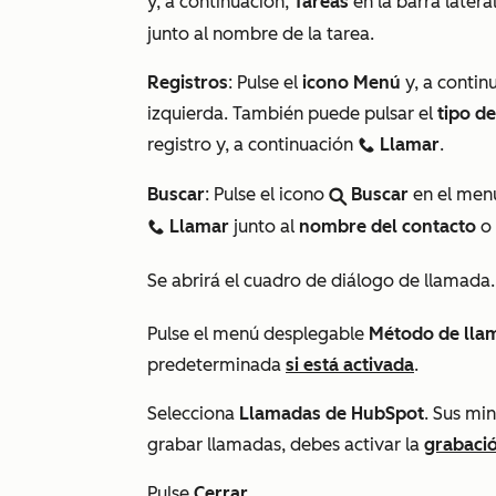
y, a continuación,
Tareas
en la barra latera
junto al nombre de la tarea.
Registros
:
Pulse el
icono Menú
y, a continu
izquierda. También puede pulsar el
tipo de
registro y, a continuación
Llamar
.
calling
Buscar
: Pulse el icono
Buscar
en el menú
search
Llamar
junto al
nombre del contacto
o
calling
Se abrirá el cuadro de diálogo de llamada
Pulse el menú desplegable
Método de lla
predeterminada
si está activada
.
Selecciona
Llamadas de HubSpot
. Sus mi
grabar llamadas, debes activar la
grabació
Pulse
Cerrar
.