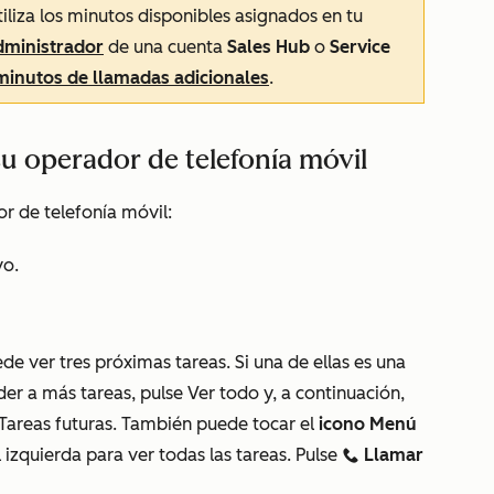
iliza los minutos disponibles asignados en tu
ministrador
de una cuenta
Sales Hub
o
Service
minutos de llamadas adicionales
.
su operador de telefonía móvil
r de telefonía móvil:
vo.
ede ver tres próximas tareas. Si una de ellas es una
der a más tareas, pulse Ver todo y, a continuación,
 Tareas futuras. También puede tocar el
icono Menú
l izquierda para ver todas las tareas. Pulse
Llamar
calling