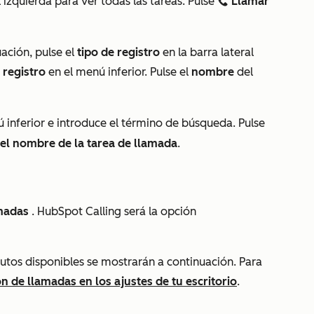
l izquierda para ver todas las tareas. Pulse
Llamar
calling
ación, pulse el
tipo de registro
en la barra lateral
 registro
en el menú inferior. Pulse el
nombre
del
 inferior e introduce el término de búsqueda. Pulse
el nombre de la tarea de llamada
.
.
madas
.
HubSpot Calling será la opción
nutos disponibles se mostrarán a continuación. Para
n de llamadas en los ajustes de tu escritorio
.