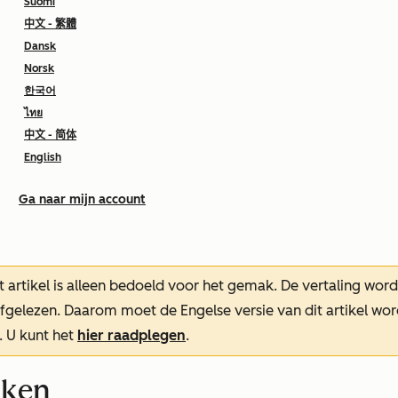
Suomi
中文 - 繁體
Dansk
Norsk
한국어
ไทย
中文 - 简体
English
Ga naar mijn account
t artikel is alleen bedoeld voor het gemak.
De vertaling wor
oefgelezen. Daarom moet de Engelse versie van dit artikel w
. U kunt het
hier raadplegen
.
aken