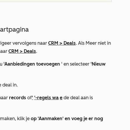
tartpagina
igeer vervolgens naar
CRM
>
Deals
. Als
Meer
niet in
naar
CRM
>
Deals
.
nu
'Aanbiedingen toevoegen
' en selecteer
'Nieuw
 deal in.
naar
records
of
'
'-regels wa
e
de deal aan is
nmaken, klik je
op 'Aanmaken' en voeg je er nog