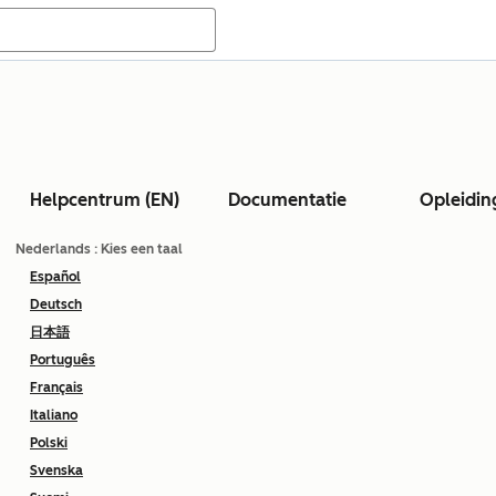
Helpcentrum (EN)
Documentatie
Opleidin
Nederlands
: Kies een taal
Español
Deutsch
日本語
Português
Français
Italiano
Polski
Svenska