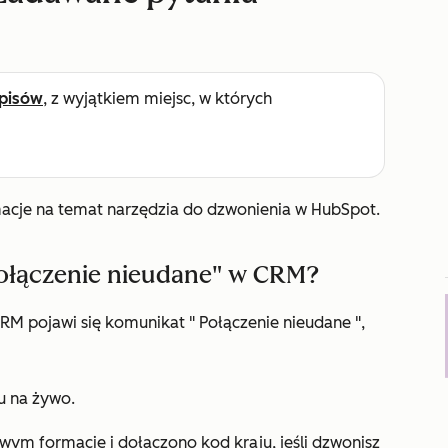
pisów
, z wyjątkiem miejsc, w których
macje na temat narzędzia do dzwonienia w HubSpot.
Połączenie nieudane" w CRM?
CRM pojawi się komunikat "
Połączenie nieudane
",
u na żywo.
m formacie i dołączono kod kraju, jeśli dzwonisz