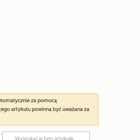
automatycznie za pomocą
tego artykułu powinna być uważana za