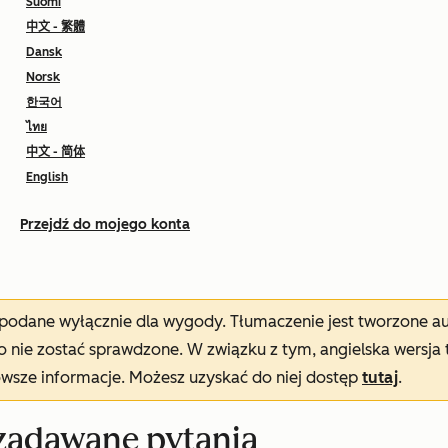
Suomi
中文 - 繁體
Dansk
Norsk
한국어
ไทย
中文 - 简体
English
Przejdź do mojego konta
t podane wyłącznie dla wygody. Tłumaczenie jest tworzone 
nie zostać sprawdzone. W związku z tym, angielska wersja 
owsze informacje. Możesz uzyskać do niej dostęp
tutaj
.
 zadawane pytania