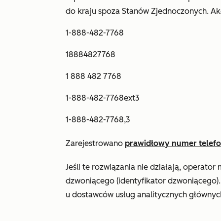
do kraju spoza Stanów Zjednoczonych. Ak
1-888-482-7768
18884827768
1 888 482 7768
1-888-482-7768ext3
1-888-482-7768,3
Zarejestrowano
prawidłowy numer telef
Jeśli te rozwiązania nie działają, operat
dzwoniącego (identyfikator dzwoniącego).
u dostawców usług analitycznych główny