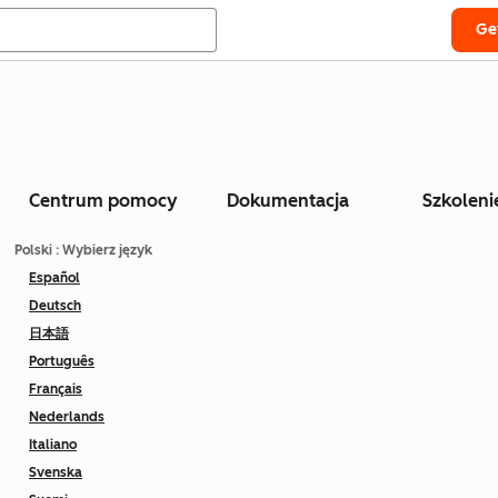
Ge
Centrum pomocy
Dokumentacja
Szkoleni
Polski
: Wybierz język
Español
Deutsch
日本語
Português
Français
Nederlands
Italiano
Svenska