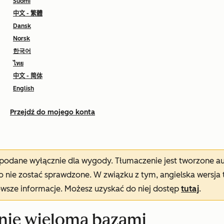
Suomi
中文 - 繁體
Dansk
Norsk
한국어
ไทย
中文 - 简体
English
Przejdź do mojego konta
t podane wyłącznie dla wygody. Tłumaczenie jest tworzone 
nie zostać sprawdzone. W związku z tym, angielska wersja 
owsze informacje. Możesz uzyskać do niej dostęp
tutaj
.
anie wieloma bazami