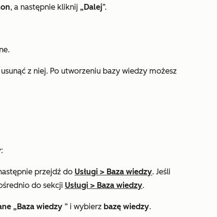
lon
, a następnie kliknij
„Dalej
”.
ne.
b usunąć z niej. Po utworzeniu bazy wiedzy możesz
:
 następnie przejdź do
Usługi
>
Baza wiedzy
. Jeśli
ośrednio do sekcji
Usługi
>
Baza wiedzy
.
ane „Baza wiedzy
” i wybierz
bazę wiedzy
.