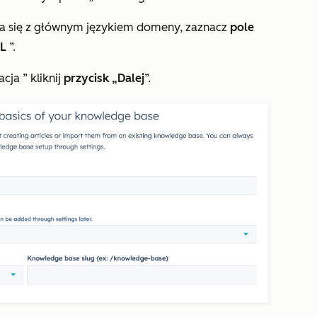
ywa się z głównym językiem domeny, zaznacz
pole
RL
”.
acja
” kliknij
przycisk „Dalej
”.