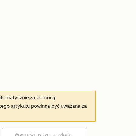
automatycznie za pomocą
tego artykułu powinna być uważana za