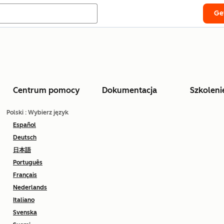
Ge
Centrum pomocy
Dokumentacja
Szkoleni
Polski
: Wybierz język
Español
Deutsch
日本語
Português
Français
Nederlands
Italiano
Svenska