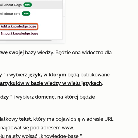
zwę swojej
bazy wiedzy. Będzie ona widoczna dla
zy
” i wybierz
język, w którym
będą publikowane
artykułów w bazie wiedzy w wielu językach
.
edzy
” i wybierz
domenę, na której
będzie
datkowy
tekst
, który ma pojawić się w adresie URL
 znajdował się pod adresem
www.
lu należy wpisać
„knowledge-base
”.