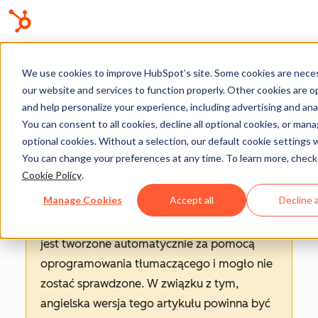
Baza wiedzy
We use cookies to improve HubSpot’s site. Some cookies are neces
our website and services to function properly. Other cookies are o
and help personalize your experience, including advertising and anal
You can consent to all cookies, decline all optional cookies, or man
optional cookies. Without a selection, our default cookie settings wi
Obszar roboczy sprzedaży
You can change your preferences at any time. To learn more, check
Cookie Policy
.
Manage Cookies
Accept all
Decline a
Uwaga: Tłumaczenie tego artykułu jest
podane wyłącznie dla wygody. Tłumaczenie
jest tworzone automatycznie za pomocą
oprogramowania tłumaczącego i mogło nie
zostać sprawdzone. W związku z tym,
angielska wersja tego artykułu powinna być