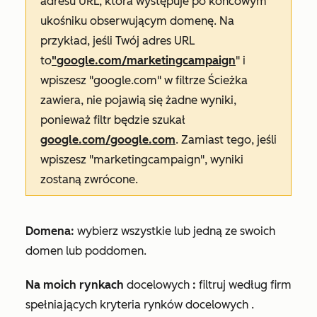
adresu URL, która występuje po końcowym
ukośniku obserwującym domenę. Na
przykład, jeśli Twój adres URL
to
"google.com/marketingcampaign
" i
wpiszesz "google.com" w
filtrze
Ścieżka
zawiera
, nie pojawią się żadne wyniki,
ponieważ filtr będzie szukał
google.com/google.com
. Zamiast tego, jeśli
wpiszesz "marketingcampaign", wyniki
zostaną zwrócone.
Domena:
wybierz wszystkie lub jedną ze swoich
domen lub poddomen.
Na moich rynkach
docelowych
:
filtruj według firm
spełniających kryteria
rynków docelowych
.