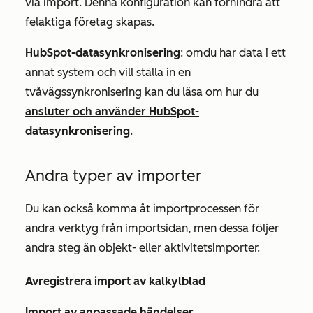
via import. Denna konfiguration kan förhindra att
felaktiga företag skapas.
HubSpot-datasynkronisering
: om
du har data i ett
annat system och vill ställa in en
tvåvägssynkronisering kan du läsa om hur du
ansluter och använder HubSpot-
datasynkronisering
.
Andra typer av importer
Du kan också komma åt importprocessen för
andra verktyg från importsidan, men dessa följer
andra steg än objekt- eller aktivitetsimporter.
Avregistrera import av kalkylblad
Import av anpassade händelser