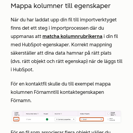
Mappa kolumner till egenskaper
När du har laddat upp din fil till importverktyget
finns det ett steg i importprocessen där du
uppmanas att
matcha kolumnrubrikerna
i din fil
med HubSpot-egenskaper
.
Korrekt
mappning
säkerställer att dina data hamnar på rätt plats
(dvs. rätt objekt och rätt egenskap) när de läggs till
i HubSpot.
För en kontaktfil skulle du till exempel mappa
kolumnen
Förnamn
till kontaktegenskapen
Förnamn
.
För en fil som associerar flera objekt väljer du