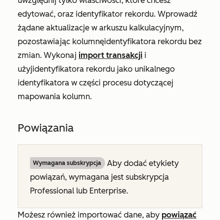
uwzględnij tylko właściwości, które chcesz
edytować, oraz
identyfikator rekordu
. Wprowadź
żądane aktualizacje w arkuszu kalkulacyjnym,
pozostawiając kolumnę
identyfikatora rekordu
bez
zmian. Wykonaj
import transakcji
i
użyj
identyfikatora rekordu
jako unikalnego
identyfikatora w części procesu dotyczącej
mapowania kolumn.
Powiązania
Aby dodać etykiety
Wymagana subskrypcja
powiązań, wymagana jest subskrypcja
Professional lub
Enterprise
.
Możesz również importować dane, aby
powiązać