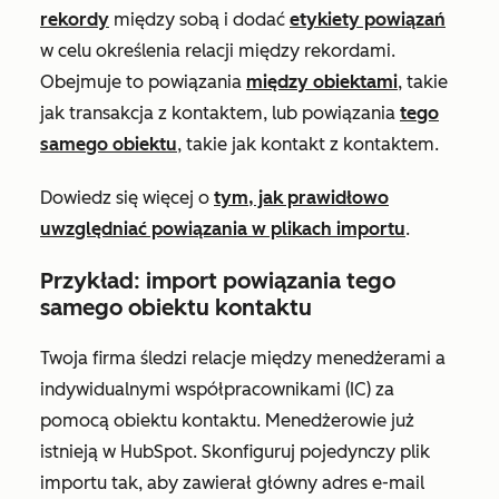
rekordy
między sobą i dodać
etykiety powiązań
w celu określenia relacji między rekordami.
Obejmuje to powiązania
między obiektami
, takie
jak transakcja z kontaktem, lub powiązania
tego
samego obiektu
, takie jak kontakt z kontaktem.
Dowiedz się więcej o
tym, jak prawidłowo
uwzględniać powiązania w plikach importu
.
Przykład: import powiązania tego
samego obiektu kontaktu
Twoja firma śledzi relacje między menedżerami a
indywidualnymi współpracownikami (IC) za
pomocą obiektu kontaktu. Menedżerowie już
istnieją w HubSpot. Skonfiguruj pojedynczy plik
importu tak, aby zawierał główny adres e-mail