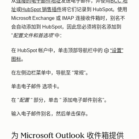
从
连接的电子邮件地址
发送电子邮件，并使用
BCC 地
址
或
HubSpot 销售插件
将它们记录到 HubSpot。使用
Microsoft Exchange 或 IMAP 连接收件箱时，别名不
会自动添加到 HubSpot，因此您必须将别名添加到
"
配置文件和首选项
"中：
在 HubSpot 帐户中，单击顶部导航栏中的
“设置”
图标
。
在左侧边栏菜单中，导航至 "
常规"
。
单击
电子邮件
选项卡。
在 "
配置 "
部分，单击 "
添加电子邮件别名
"。
输入
电子邮件别名
，然后单击
保存
。
为 Microsoft Outlook 收件箱提供