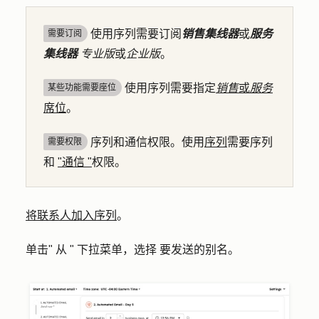
使用序列需要订阅
销售集线器
或
服务
需要订阅
集线器
专业版
或
企业版
。
使用序列需要指定
销售
或
服务
某些功能需要座位
席位
。
序列和通信权限。使用
序列
需要序列
需要权限
和
"通信 "
权限。
将联系人加入序列
。
单击
"
从 "
下拉菜单，选择
要发送的
别名
。