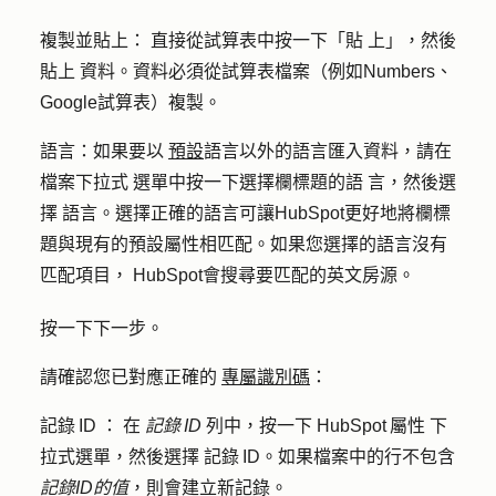
複製並貼
上：
直接從試算表中按一下「貼
上」，然後
貼上
資料
。資料必須從試算表檔案（例如Numbers、
Google試算表）複製。
語言
：如果要以
預設
語言以外的語言匯入資料，請在
檔案下拉式
選單中按一下選擇欄標題的語
言，然後選
擇
語言
。選擇正確的語言可讓HubSpot更好地將欄標
題與現有的預設屬性相匹配。如果您選擇的語言沒有
匹配項目， HubSpot會搜尋要匹配的英文房源。
按一下
下一步。
請確認您已對應正確的
專屬識別碼
：
記錄 ID ：
在
記錄 ID
列中，按一下
HubSpot 屬性
下
拉式選單，然後選擇
記錄 ID
。如果檔案中的行不包含
記錄ID的值
，則會建立新記錄。