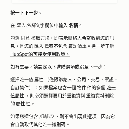
按一下
下一步
。
在
匯入 名稱
文字欄位中輸入
名稱
。
勾選
同意
核取方塊，即表示聯絡人希望收到您的訊
息，且您的 匯入 檔案不包含購買 清單。進一步了解
HubSpot的可接受使用政策。
如有需要，請設定以下進階選項或跳至下一步：
選擇唯一值 屬性
（僅限
聯絡人、公司、交易、票證、
自訂物件）
：如果檔案包含一個 物件 件的多個
唯一
值屬性
，則必須選擇要用於重複資料 重複資料刪除
的 屬性 性。
如果您還包含
記錄 ID
，則不會出現此選項，因為它
會自動取代其他唯一識別碼。