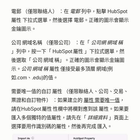
電郵
（僅限聯絡人） ：在
電郵
列中，點擊
HubSpot
屬性
下拉式選單，然後選擇
電郵
。正確的圖示會顯示
金鑰圖示。
公司 網域名稱
（僅限公司） ：在「
公司網 網域 稱
」列中，按一下「
HubSpot 屬性
」下拉式選單，然
後選取「
公司 網域 稱
」。正確的圖示會顯示金鑰圖
示。
公司 網域 稱
屬性 僅接受最多頂層 網域(例
如.com、.edu)的值。
需要唯一值的自訂 屬性
（僅限聯絡人、公司、交易、
票證和自訂物件） ：如果建立的
屬性 需要唯一值
，
請在HubSpot 屬性 性欄中將欄對應到該 屬性。如果要
匯入多個獨特的值屬性，請先在「
詳細資料
」頁面上
選擇要用作識別碼的屬性，然後再完成 匯入。