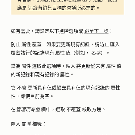
應是
追蹤有銷售目標的會議
所必需的。
如有需要，請設定以下進階選項或
跳至下一步
：
防止 屬性 覆蓋
：如果要更新現有記錄，請防止 匯入
覆蓋該行的記錄現有 屬性 值（例如，
名字
）。
當為 屬性 選取此選項時，匯入 將更新從未有 屬性 值
的新記錄和現有記錄的 屬性。
它
不會
更新具有值或過去具有值的現有記錄的 屬性
性，即使目前為空。
在
管理現有值
欄中，選取
不覆蓋
核取方塊。
匯入
關聯 標籤
：