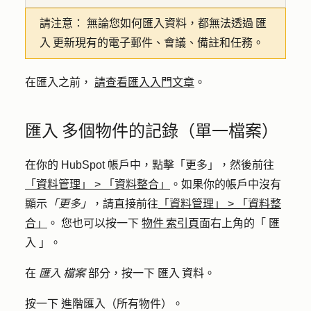
請注意：
無論您如何匯入資料，都無法透過 匯
入 更新現有的電子郵件、會議、備註和任務。
在匯入之前，
請查看匯入入門文章
。
匯入 多個物件的記錄（單一檔案）
在你的 HubSpot 帳戶中，點擊
「更多」
，然後前往
「資料管理」
>
「資料整合」
。如果你的帳戶中沒有
顯示
「更多」
，請直接前往
「資料管理」
>
「資料整
合」
。 您也可以按一下
物件 索引頁
面右上角的「
匯
入
」。
在
匯入 檔案
部分，按一下
匯入 資料
。
按一下
進階匯入（所有物件）
。