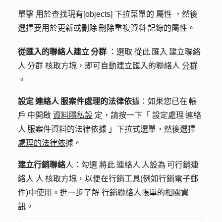
單擊
用於查找現有[objects]
下拉菜單的
屬性
，然後
選擇要用於更新或刪除 刪除重複資料 記錄的屬性。
從匯入的聯絡人建立 分群
：選取
從此 匯入 建立聯絡
人 分群
核取方塊，即可自動建立匯入的聯絡人
分群
。
設定 連絡人 服案件處理的法律依
據
：
如果您已在 帳
戶 中開啟
資料隱私設
定，請按一下「
設定處理 連絡
人 服案件資料的法律依據
」下拉式選單，然後選擇
處理的法律依
據。
建立行銷聯絡
人：
勾選
將此 連絡人 人設為 可行銷連
絡人
人 核取方塊，以便在行銷工具(例如行銷電子郵
件)中使用。進一步了解
行銷聯絡人帳單的相關資
訊
。