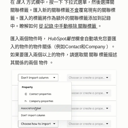
在
匯入
方式
欄中，
按一下
下拉式選單
，
然後選擇關
關聯標籤
。匯入新的關聯標籤
不會
覆寫現有的關聯標
籤。匯入的標籤將作為額外的關聯標籤添加到記錄
中。瞭解如何
從 記錄 中手動移除 關聯標籤
。
匯入兩個物件時，
HubSpot屬性
欄會自動填充您要匯
入的物件的物件關係（例如Contact和Company ）。
如果要匯入兩個以上的物件，請選取關 關聯 標籤描述
其關係的兩個
物件
。