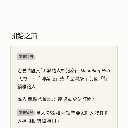
開始之前
需要訂閱
若要將匯入的
聯
絡人標記為行
Marketing Hub
入門
」、「
專
業版」或「
企業版
」訂閱「行
銷聯絡人」。
匯入 關聯 標籤需要
專
業或企業
訂閱。
匯入
記錄和 活動 需要您匯入 物件 匯
需要權限
入權限和
編輯
權限。