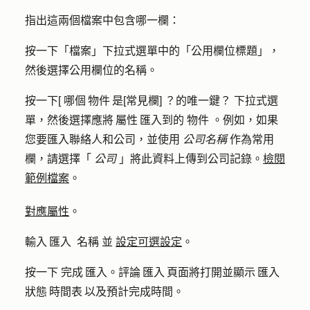
指出這兩個檔案中包含哪一欄：
按一下「檔案」下拉式選單中的「
公用欄位標題」，
然後選擇公用欄
位的
名稱。
按一下[
哪個 物件 是[常見欄] ？的唯一鍵？
下拉式選
單，然後選擇應將 屬性 匯入到的
物件
。例如，如果
您要匯入聯絡人和公司，並使用
公司名稱
作為常用
欄，請選擇「
公司
」將此資料上傳到公司記錄。
檢閱
範例檔案
。
對應屬性
。
輸入 匯入
名稱
並
設定可選設定
。
按一下
完成 匯入
。評論 匯入 頁面將打開並顯示 匯入
狀態 時間表 以及預計完成時間。