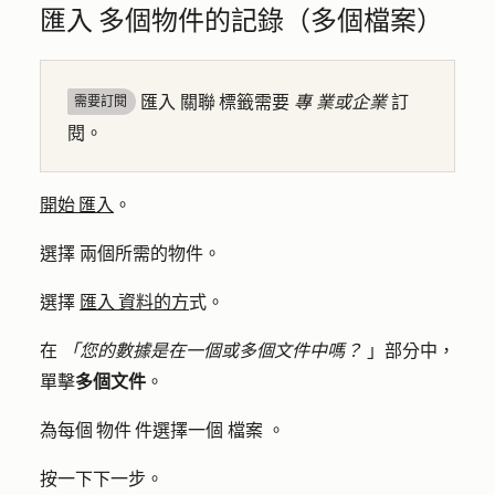
匯入 多個物件的記錄（多個檔案）
匯入 關聯 標籤需要
專
業或企業
訂
需要訂閱
閱。
開始 匯入
。
選擇
兩個所需的物件
。
選擇
匯入 資料的方
式。
在
「您的數據是在一個或多個文件中嗎？
」部分中，
單擊
多個文件
。
為每個 物件 件選擇一個
檔案
。
按一下
下一步。