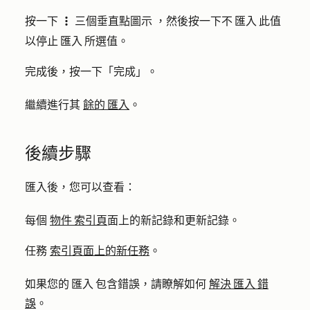
按一下
三個垂直點圖示
，然後按一下
不 匯入 此值
verticalMenuIcon
以停止 匯入 所選值。
完成後
，按一下「完成」。
繼續進行其
餘的 匯入
。
後續步驟
匯入後，您可以查看：
每個
物件 索引頁
面上的新記錄和更新記錄。
任務
索引頁面上的新任務
。
如果您的 匯入 包含錯誤，請瞭解如何
解決 匯入 錯
誤
。