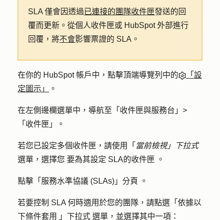
SLA 僅會因透過
已連接的團隊收件匣
發送的回
覆而更新。從個人收件匣或 HubSpot 外部進行
回覆，將
不會
影響票證的 SLA。
在你的 HubSpot 帳戶中，點擊頂端導覽列中的
「設
定圖示」
。
在左側邊欄選單中，導航至「
收件匣與服務台」>
「
收件匣
」。
若您已設定多個收件匣，請使用「
當前檢視」下拉式
選單，選擇
您
要為其設定 SLA
的收件匣
。
點擊「服務水準協議 (
SLAs)」分頁
。
若要控制 SLA 何時適用於您的團隊，請點選「
依據以
下條件套用
」
下拉式
選單，並選擇其中一項：