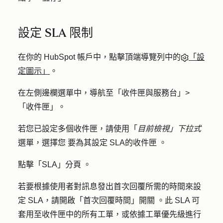
設定 SLA 限制
在你的 HubSpot 帳戶中，點擊頂端導覽列中的
「設
定圖示」
。
在左側邊欄選單中，導航至「
收件匣與服務台」>
「
收件匣
」。
若您已設定多個收件匣，請使用「
目前檢視」下拉式
選單，選擇
您
要為其設定 SLA
的收件匣
。
點擊「
SLA」分頁
。
若要根據使用者對訊息發出首次回覆所需的時間來設
定 SLA，請開啟「
首次回覆時間」開關
。此 SLA 可
套用至收件匣中的所有工單，或依據工單優先級進行