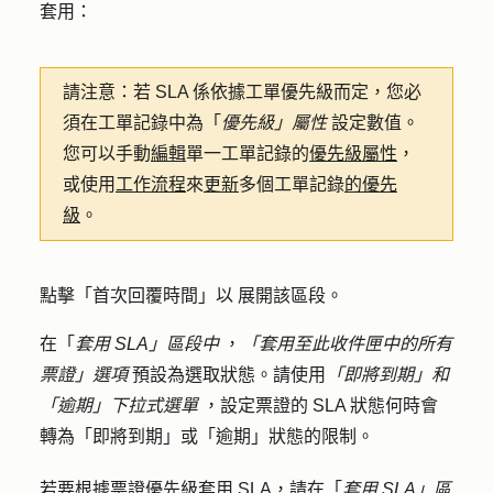
套用：
請注意：若
SLA 係依據工單優先級而定，您必
須在工單記錄中為「
優先級」屬性
設定數值。
您可以手動
編輯
單一工單記錄的
優先級屬性
，
或使用
工作流程
來
更新
多個工單記錄
的優先
級
。
點擊
「首次回覆時間」以
展開該區段。
在「
套用 SLA」區段中
，
「套用至此收件匣中的所有
票證」選項
預設為選取狀態。請使用
「即將到期」和
「逾期」下拉式選單
，設定票證的 SLA 狀態何時會
轉為「即將到期」或「逾期」狀態的限制。
若要根據票證優先級套用 SLA，請在「
套用 SLA」區