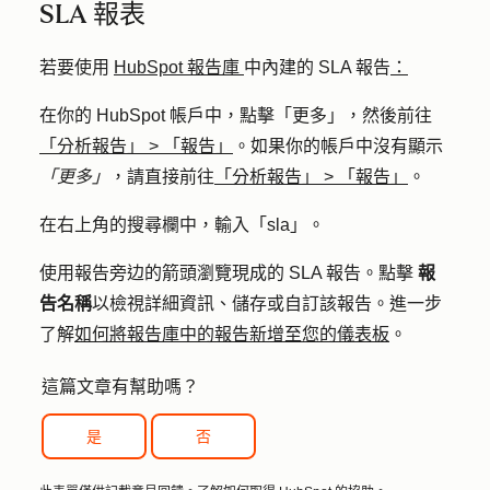
SLA 報表
若要使用
HubSpot 報告庫
中內建的 SLA 報告
：
在你的 HubSpot 帳戶中，點擊
「更多」
，然後前往
「分析報告」
>
「報告」
。如果你的帳戶中沒有顯示
「更多」
，請直接前往
「分析報告」
>
「報告」
。
在右上角的搜尋欄中，輸入「
sla
」。
使用報告旁边的箭頭瀏覽現成的 SLA 報告。點擊
報
告名稱
以檢視詳細資訊、儲存或自訂該報告。進一步
了解
如何將報告庫中的報告新增至您的儀表板
。
這篇文章有幫助嗎？
是
否