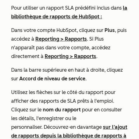
Pour utiliser un rapport SLA prédéfini inclus dans
la
bibliothèque de rapports de HubSpot :
Dans votre compte HubSpot, cliquez sur
Plus
, puis
accédez à
Reporting
>
Rapports
. Si
Plus
n'apparaît pas dans votre compte, accédez
directement à
Reporting
>
Rapports
.
Dans la barre supérieure en haut à droite, cliquez
sur
Accord de niveau de service
.
Utilisez les flèches sur le côté du rapport pour
afficher des rapports de SLA prêts à l'emploi.
Cliquez sur le
nom du rapport
pour en consulter
les détails, l'enregistrer ou le
personnaliser. Découvrez-en davantage
sur l’ajout
de rapports depuis la bibliothèque de rapports à