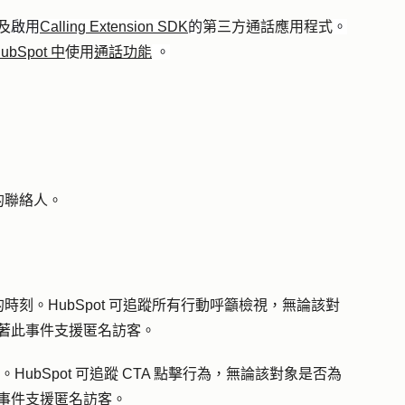
及
啟用
Calling Extension SDK
的
第三方通話應用程式
。
ubSpot 中
使用
通話功能
。
的聯絡人。
刻。HubSpot 可追蹤所有行動呼籲檢視，無論該對
意味著此事件支援匿名訪客。
。HubSpot 可追蹤 CTA 點擊行為，無論該對象是否為
著此事件支援匿名訪客。