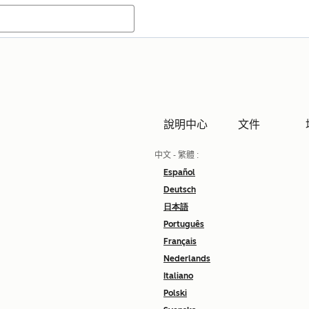
說明中心
文件
中文 - 繁體
:
Español
Deutsch
日本語
Português
Français
Nederlands
Italiano
Polski