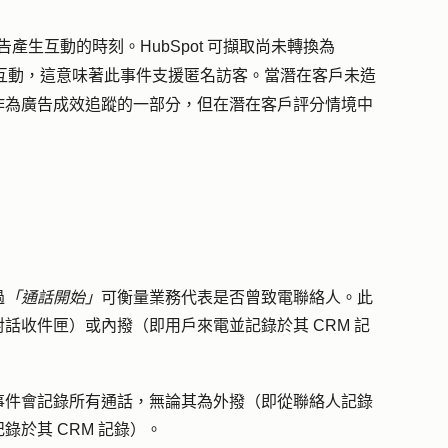
廣告產生互動的時刻。HubSpot 可擷取尚未轉換為
當潛在客戶未造
廣告互動，這意味著此事件支援匿名訪客。
作為廣告成效追蹤的一部分，但在潛在客戶評分情境中
過
「通話開始」
可衡量業務代表是否曾致電聯絡人。此
話收件匣）或內撥（即用戶來電並記錄於其 CRM 記
事件會記錄所有通話，無論其為外撥（即從聯絡人記錄
於其 CRM 記錄）。