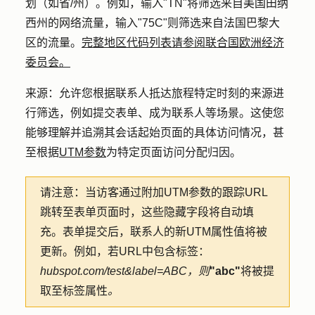
划（如省/州）。例如，输入"TN"将筛选来自美国田纳
西州的网络流量，输入"75C"则筛选来自法国巴黎大
区的流量。
完整地区代码列表请参阅联合国欧洲经济
委员会。
来源：
允许您根据联系人抵达旅程特定时刻的来源进
行筛选，例如提交表单、成为联系人等场景。这使您
能够理解并追溯其会话起始页面的具体访问情况，甚
至根据
UTM参数
为特定页面访问分配归因。
请注意：
当访客通过附加UTM参数的跟踪URL
跳转至表单页面时，这些隐藏字段将自动填
充。表单提交后，联系人的新UTM属性值将被
更新。例如，若URL中包含标签：
hubspot.com/test&label=ABC，则
"abc"
将被提
取至标签属性
。