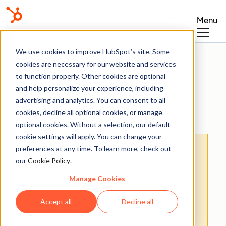
Menu
Kennisbank
We use cookies to improve HubSpot’s site. Some
cookies are necessary for our website and services
to function properly. Other cookies are optional
and help personalize your experience, including
advertising and analytics. You can consent to all
Rapporten
cookies, decline all optional cookies, or manage
optional cookies. Without a selection, our default
cookie settings will apply. You can change your
Let op
: De Nederlandse vertaling van dit
preferences at any time. To learn more, check out
artikel is alleen bedoeld voor het gemak.
De
our
Cookie Policy
.
vertaling wordt automatisch gemaakt via
Manage Cookies
een vertaalsoftware en is mogelijk niet
proefgelezen. Daarom moet de Engelse
Accept all
Decline all
versie van dit artikel worden beschouwd als