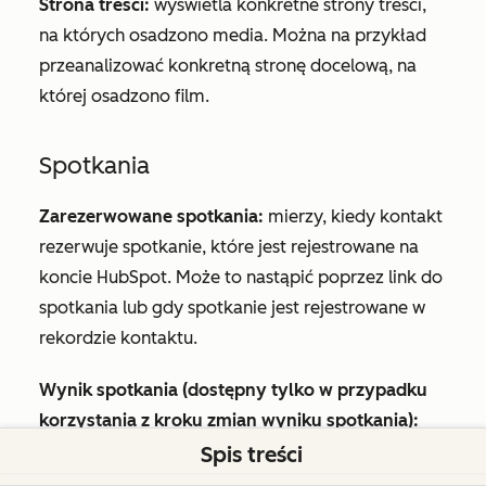
Strona treści:
wyświetla konkretne strony treści,
na których osadzono media. Można na przykład
przeanalizować konkretną stronę docelową, na
której osadzono film.
Spotkania
Zarezerwowane spotkania:
mierzy, kiedy kontakt
rezerwuje spotkanie, które jest rejestrowane na
koncie HubSpot. Może to nastąpić poprzez link do
spotkania lub gdy spotkanie jest rejestrowane w
rekordzie kontaktu.
Wynik spotkania (dostępny tylko w przypadku
korzystania z kroku zmian wyniku spotkania):
pozwala przejść o krok dalej i określić wynik
Spis treści
spotkania w ścieżce. Możesz zobaczyć wiele