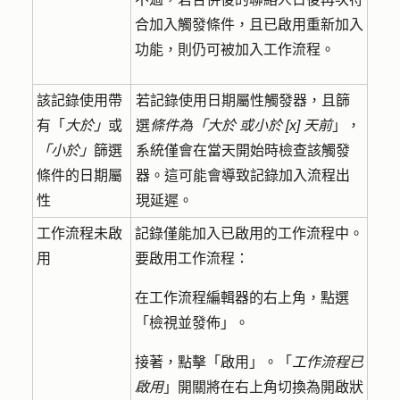
合加入觸發條件，且已啟用重新加入
功能，則仍可被加入工作流程。
該記錄使用帶
若記錄使用日期屬性觸發器，且篩
有「
大於」
或
選
條件為「大於
或小於 [x] 天前
」，
「小於」
篩選
系統僅會在當天開始時檢查該觸發
條件的日期屬
器。這可能會導致記錄加入流程出
性
現延遲。
工作流程未啟
記錄僅能加入已啟用的工作流程中。
用
要啟用工作流程：
在工作流程編輯器的右上角，點選
「
檢視並發佈
」。
接著，點擊
「啟用」
。「
工作流程已
啟用
」開關將在右上角切換為開啟狀