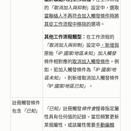
的
「取消加入與抑制
」設定中，選取
當聯絡人不再符合加入觸發條件時將
其從工作流程中移除的
選項。
其他工作流程類型：
在工作流程的
「取消加入與抑制」
設定中
，新增與
原始「
IP 國家/
地區未知」加入觸發
條件相對應的
取消加入觸發條件
。例
如，若加入觸發條件為「
IP 國家/地
區未知」
，則新增取消加入觸發條件
「IP 國家/地區已知」。
註冊觸發條件
「已知」
註冊觸發
條件會
搜尋指定屬
包含
「已知
」
性具有任何值的記錄。當您頻繁更新
某個屬性，或該屬性需要
手動編輯