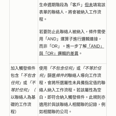
生命週期階段為「客戶」
但未
填寫該
表單的聯絡人，將會被納入工作流
程。
若要防止此聯絡人被納入，條件需使
用「AND」運算子進行邏輯連接，
而非「OR」。進一步了解
「AND」
與「OR」邏輯的差異
。
加入觸發條件
使用
「不包含任何」
或
「不等於任
包含「
不包含
何」
篩選
條件的
聯絡人導向工作流
任何」
或
「不
程，會將所選屬性未具備指定值的聯
等於任何」（
絡人納入工作流程。若該屬性為空
以聯絡人為基
白，即符合納入觸發條件。此規則亦
礎的工作流
適用於與該聯絡人相關聯的記錄，例
程）
如相關聯的公司。