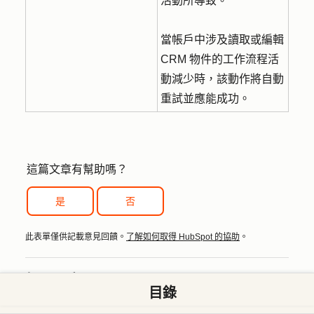
活動所導致。
當帳戶中涉及讀取或編輯
CRM 物件的工作流程活
動減少時，該動作將自動
重試並應能成功。
這篇文章有幫助嗎？
是
否
此表單僅供記載意見回饋。
了解如何取得 HubSpot 的協助
。
相關內容
目錄