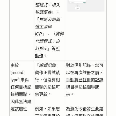
理程式：填入
智慧屬性
」、
「
推斷公司價
值主張與
ICP
」、
「資料
代理程式：自
訂提示
」等
AI
動作
。
由於
「
編輯記錄
」
對於個別記錄，您可
[record-
動作正嘗試執
以在再次註冊之前，
type] 未與
行，但沒有相
手動將已註冊的記錄
任何目標記
關聯的記錄可
與
目標記錄
關聯起
錄相關聯，
供更新。
來
。
因此無法設
定該屬性
例如，如果您
為避免今後發生此錯