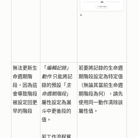
。
無法更新生
「
編輯記錄」
若要將記錄的生命週
命週期階
動作
只能將記
期階段設定為特定值
段，因為這
錄的預設「
生
（無論其當前生命週
會導致階段
命週期階段
」
期階段為何），請先
被設定回更
屬性設定為漏
使用同一動作清除該
早的階段
斗中更後段的
屬性值。
值。
若工作流程嘗