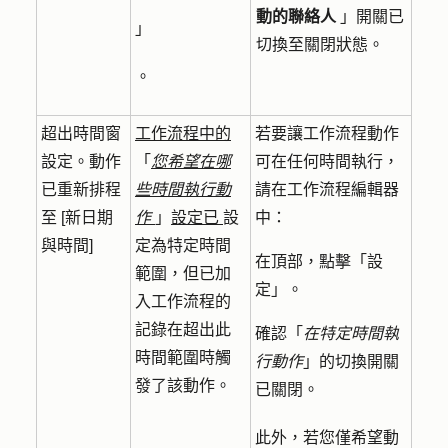
動的聯絡人
」
開關已
」
切換至關閉狀態。
。
超出時間窗
工作流程中的
若要讓工作流程動作
設定。動作
「
您希望在哪
可在任何時間執行，
已重新排程
些時間執行動
請在工作流程編輯器
至 [新日期
作
」
設定已
設
中：
與時間]
定為特定時間
在頂部，點擊「
設
範圍，但已加
定
」。
入工作流程的
記錄在超出此
確認「
在特定時間執
時間範圍時觸
行動作
」的切換開關
發了該動作。
已關閉。
此外，若您僅希望動