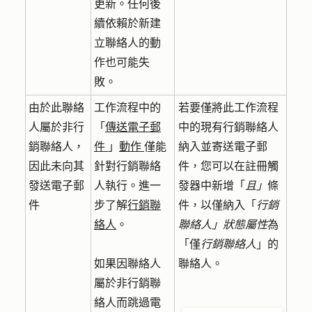
更新。任何後
續依賴於新建
立聯絡人的動
作也可能失
敗。
由於此聯絡
工作流程中的
若要僅將此工作流程
人屬於非行
「
傳送電子郵
中的現有行銷聯絡人
銷聯絡人，
件
」
動作
僅能
納入並寄送電子郵
因此未向其
針對行銷聯絡
件，您可以在註冊觸
發送電子郵
人執行。進一
發器中新增「
且」
條
件
步了解
行銷聯
件，以僅納入「
行銷
絡人
。
聯絡人」狀態屬性
為
「僅
行銷聯絡人
」的
如果因聯絡人
聯絡人。
屬於非行銷聯
絡人而跳過電