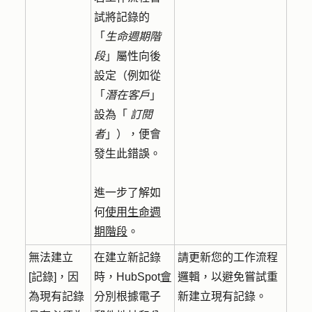
試將記錄的
「
生命週期階
段
」屬性向後
設定（例如從
「
潛在客戶
」
設為「
訂閱
者
」），便會
發生此錯誤。
進一步了解如
何
使用生命週
期階段
。
無法建立
在建立新記錄
請更新您的工作流程
[記錄]，因
時，HubSpot
會
邏輯，以避免嘗試重
為現有記錄
分別根據電子
新建立現有記錄。