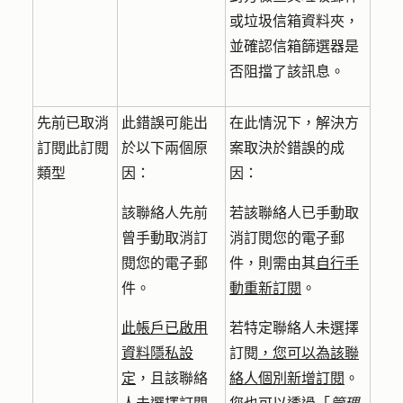
或垃圾信箱資料夾，
並確認信箱篩選器是
否阻擋了該訊息。
先前已取消
此錯誤可能出
在此情況下，解決方
訂閱此訂閱
於以下兩個原
案取決於錯誤的成
類型
因：
因：
該聯絡人先前
若該聯絡人已手動取
曾手動取消訂
消訂閱您的電子郵
閱您的電子郵
件，則需由其
自行手
件。
動重新訂閱
。
此帳戶已啟用
若特定聯絡人未選擇
資料隱私設
訂閱
，您可以為該聯
定
，且該聯絡
絡人個別新增訂閱
。