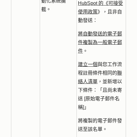
動化系統攔
HubSpot 的《可接受
截。
使用政策
》，且非自
動發送：
將自動發送的電子郵
件複製為一般電子郵
件
。
建立一個
與您工作流
程註冊條件相同的
聯
絡人清單
，並新增以
下條件：「且尚未寄
送 [原始電子郵件名
稱]」
將複製的電子郵件發
送至該名單。