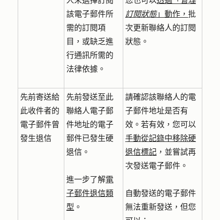
人未選擇訂閱
您也可以
透過「
管理
該電子郵件所
訂閱狀態
」動作，
批
需的訂閱項
次更新聯絡人的訂閱
目，或缺乏進
狀態。
行通訊所需的
法律依據。
先前寄送給
先前發送至此
請確認該聯絡人的電
此收件者的
聯絡人電子郵
子郵件地址是否有
電子郵件曾
件地址的電子
效。若有效，您可以
發生退信
郵件已發生硬
手動從記錄中移除硬
退信。
退信標記
，並嘗試再
次發送電子郵件。
進一步了解
電
子郵件退信類
自動發送的電子郵件
型
。
無法重新發送，但您