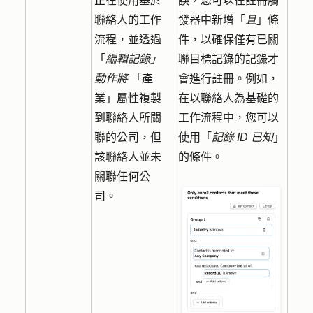
正在使用基於
誤，您可以在註冊觸
聯絡人的工作
發器中新增「
且
」條
流程，並透過
件，以確保僅有已關
「
編輯記錄」
聯目標記錄的記錄才
動作將
「產
會進行註冊。例如，
業」屬性複製
在以聯絡人為基礎的
到聯絡人所關
工作流程中，您可以
聯的公司，但
使用「
記錄 ID 已知
」
該聯絡人並未
的條件。
關聯任何公
司。