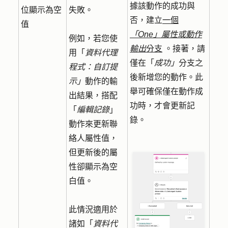
據
該動作
的成功與
位顯示為空
失敗。
否
，
建立
一個
值
「One」屬性或動作
例如，若您使
輸出
分支
。接著，請
用「
資料代理
僅在「
成功」
分支之
程式：自訂提
後新增您的動作。此
示」
動作的輸
舉可確保僅在動作成
出結果，搭配
功時，才會更新記
「
編輯記錄
」
錄。
動作來更新聯
絡人屬性值，
但更新後的屬
性卻顯示為空
白值。
此情況適用於
諸如「
資料代