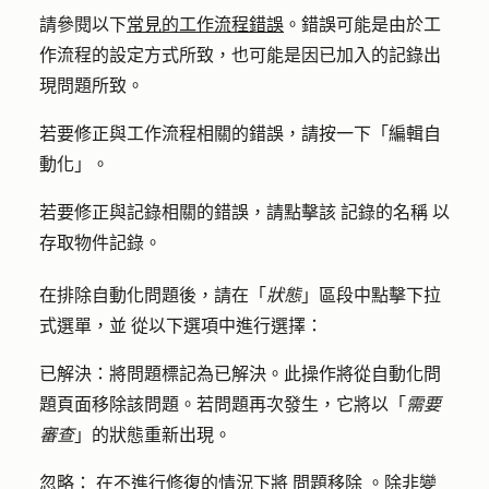
請參閱以下
常見的工作流程錯誤
。錯誤可能是由於工
作流程的設定方式所致，也可能是因已加入的記錄出
現問題所致。
若要修正與工作流程相關的錯誤，請按一下「
編輯自
動化
」。
若要修正與記錄相關的錯誤，請點擊
該
記錄
的名稱
以
存取物件記錄。
在排除自動化問題後，請在「
狀態
」區段中點擊
下拉
式選單，並
從以下選項中進行選擇：
已解決：
將問題標記為已解決。此操作將從自動化問
題頁面移除該問題。若問題再次發生，它將以「
需要
審查
」的狀態重新出現。
忽略：
在不進行修復的情況下
將
問題
移除
。除非變