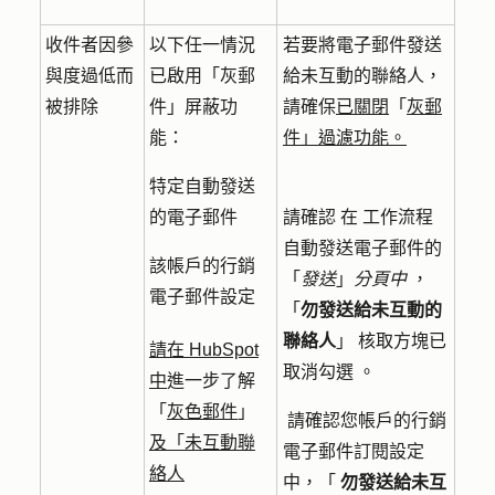
收件者因參
以下任一情況
若要將電子郵件發送
與度過低而
已啟用「灰郵
給未互動的聯絡人，
被排除
件」屏蔽功
請確保
已關閉
「
灰郵
能：
件」過濾功能。
特定自動發送
的電子郵件
請確認
在
工作流程
自動發送電子郵件的
該帳戶的行銷
「
發送
」
分頁中
，
電子郵件設定
「
勿發送給未互動的
聯絡人
」
核取方塊已
請在 HubSpot
取消勾選
。
中
進一步了解
「
灰色郵件
」
請確認
您帳戶的行銷
及「未互動聯
電子郵件訂閱設定
絡人
中，
「
勿發送給未互