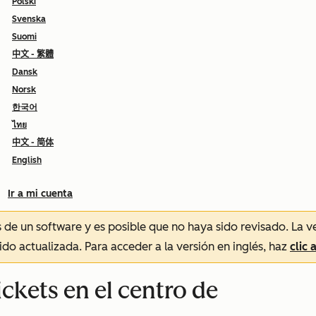
Polski
Svenska
Suomi
中文 - 繁體
Dansk
Norsk
한국어
ไทย
中文 - 简体
English
Ir a mi cuenta
és de un software y es posible que no haya sido revisado.
La v
sido actualizada. Para acceder a la versión en inglés, haz
clic 
ickets en el centro de