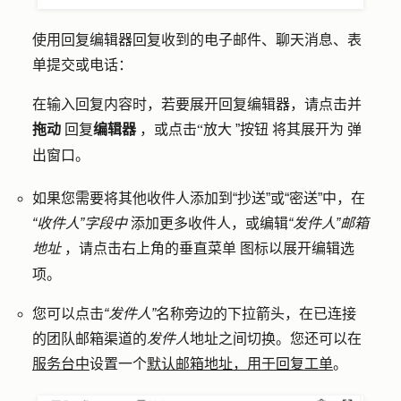
使用回复编辑器回复收到的电子邮件、聊天消息、表
单提交或电话：
在输入回复内容时，若要展开回复编辑器，请点击并
拖动
回复
编辑器
，或点击
”按钮
将其
展开为
弹
“放大
出窗口。
如果您需要将其他收件人添加到“抄送”或“密送”中，在
“收件人”字段中
添加更多收件人，或编辑
“发件人”邮箱
地址
，请点击右上角的
图标
以展开编辑选
垂直菜单
项。
您可以点击
“发件人”
名称旁边的
下拉箭头
，在已连接
的团队邮箱渠道的
发件人
地址之间切换。您还可以在
服务台中
设置一个
默认邮箱地址，用于回复工单
。