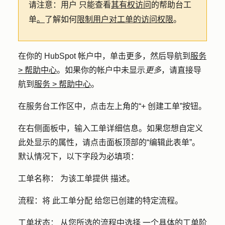
其有权访问
请注意：用户
只能查看
的帮助台工
。
限制用户对工单的访问权限
单
了解如何
。
在你的 HubSpot 帐户中，单击
更多
，然后导航到
服务
>
帮助中心
。如果你的帐户中未显示
更多
，请直接导
航到
服务
>
帮助中心
。
在服务台工作区中，点击左上角的
“+
创建工单
”按钮。
在右侧面板中，输入工单详细信息。如果您想自定义
此处显示的属性，请点击面板顶部的
“编辑此表单”
。
默认情况下，以下字段为必填项：
工单名称：
为该工单
提供
描述。
流程：将
此工单
分配
给您已创建的特定流程。
工单状态：
从您所选的流程中
选择
一个具体的工单阶