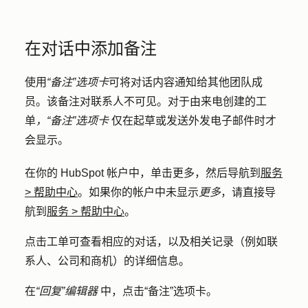
在对话中添加备注
使用
“备注
”选项卡
可将对话内容通知给其他团队成
员。该备注对联系人不可见。对于由来电创建的工
单
，“备注”选项卡
仅在起草或发送外发电子邮件时才
会显示。
在你的 HubSpot 帐户中，单击
更多
，然后导航到
服务
>
帮助中心
。如果你的帐户中未显示
更多
，请直接导
航到
服务
>
帮助中心
。
点击
工单
可查看相应的对话，以及相关记录（例如联
系人、公司和商机）的详细信息。
在
“回复”编辑器
中，点击
“备注”
选项卡。