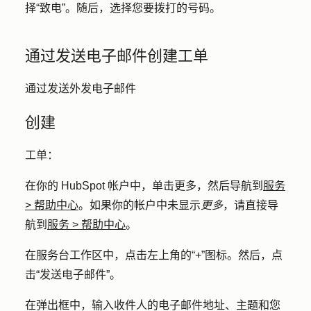
择
“致电”
。随后，选择您要拨打的
号码
。
通过发送电子邮件创建工单
通过发送外发电子邮件
创建
工单：
在你的 HubSpot 帐户中，单击
更多
，然后导航到
服务
>
帮助中心
。如果你的帐户中未显示
更多
，请直接导
航到
服务
>
帮助中心
。
在服务台工作区中，点击左上角的
“+”
图标。然后，点
击
“发送电子邮件”。
在弹出框中，输入收件人的
电子邮件地址
、
主题
和您