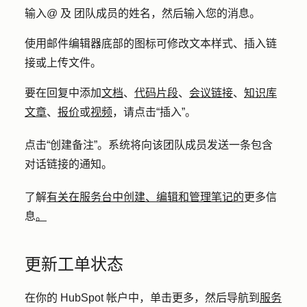
输入
@ 及
团队成员的
姓名
，然后输入您的消息。
使用邮件编辑器底部的图标可修改文本样式、插入链
接或上传文件。
要在回复中添加
文档
、
代码片段
、
会议链接
、
知识库
文章
、
报价
或
视频
，请点击
“插入”
。
点击
“创建备注”
。系统将向该团队成员发送一条包含
对话链接的通知。
了解
有关在服务台中创建、编辑和管理笔记的
更多信
息
。
更新工单状态
在你的 HubSpot 帐户中，单击
更多
，然后导航到
服务