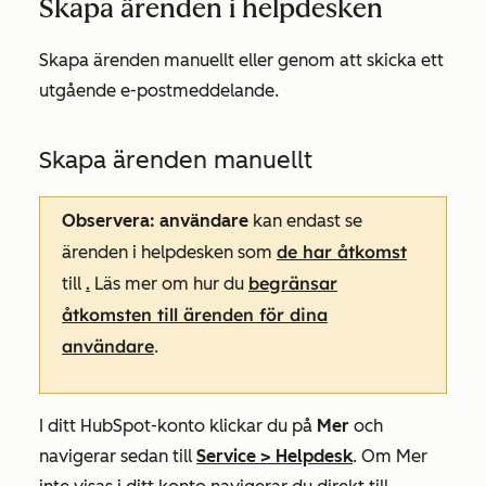
Skapa ärenden i helpdesken
Skapa ärenden manuellt eller genom att skicka ett
utgående e-postmeddelande.
Skapa ärenden manuellt
Observera: användare
kan endast se
de har åtkomst
ärenden i helpdesken som
.
begränsar
till
Läs mer om hur du
åtkomsten till ärenden för dina
användare
.
I ditt HubSpot-konto klickar du på
Mer
och
navigerar sedan till
Service
>
Helpdesk
. Om
Mer