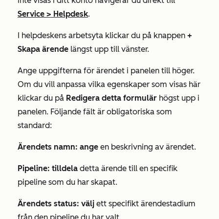
inte visas i ditt konto navigerar du direkt till
Service
>
Helpdesk
.
I helpdeskens arbetsyta klickar du på knappen
+
Skapa ärende
längst upp till vänster.
Ange uppgifterna för ärendet i panelen till höger.
Om du vill anpassa vilka egenskaper som visas här
klickar du på
Redigera detta formulär
högst upp i
panelen. Följande fält är obligatoriska som
standard:
Ärendets namn: ange
en beskrivning av ärendet.
Pipeline: tilldela
detta ärende till en specifik
pipeline som du har skapat.
Ärendets status: välj
ett specifikt ärendestadium
från den pipeline du har valt.