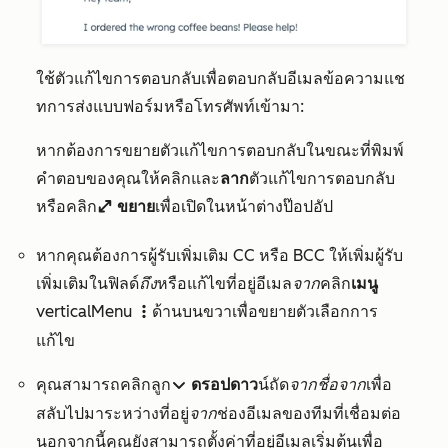
ใช้ตัวแก้ไขการตอบกลับเพื่อตอบกลับอีเมลข้อความแช
ทการส่งแบบฟอร์มหรือโทรศัพท์เข้ามา:
หากต้องการขยายตัวแก้ไขการตอบกลับในขณะที่พิมพ์
คำตอบของคุณให้คลิกและ
ลาก
ตัวแก้ไขการตอบกลับ
หรือคลิก
ขยาย
เพื่อเปิดในหน้าต่างป๊อปอัป
enlarge
หากคุณต้องการผู้รับเพิ่มเติม CC หรือ BCC ให้เพิ่มผู้รับ
เพิ่มเติมในฟิลด์
ถึง
หรือแก้ไขที่อยู่อีเมล
จาก
คลิก
เมนู
verticalMenu
ด้านบนขวาเพื่อขยายตัวเลือกการ
verticalMenu
แก้ไข
คุณสามารถคลิกลูก
ดรอปดาว
น์ถัด
จากชื่อจาก
เพื่อ
down
สลับไปมาระหว่างที่อยู่
จาก
ช่องอีเมลของทีมที่เชื่อมต่อ
นอกจากนี้คุณยังสามารถตั้งค่าที่
อยู่อีเมลเริ่มต้นเพื่อ