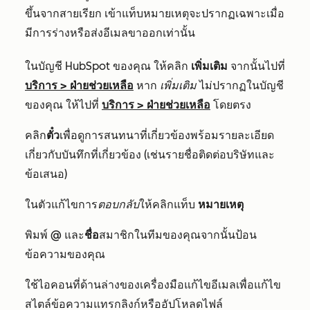
ขึ้นจากสายเรียก
เข้าแท็บหมายเหตุจะปรากฏเฉพาะเมื่อ
มีการร่างหรือส่งอีเมลขาออกเท่านั้น
ในบัญชี HubSpot ของคุณ ให้คลิก
เพิ่มเติม
จากนั้นไปที่
บริการ
>
ฝ่ายช่วยเหลือ
หาก
เพิ่มเติม
ไม่ปรากฏในบัญชี
ของคุณ ให้ไปที่
บริการ
>
ฝ่ายช่วยเหลือ
โดยตรง
คลิก
ตั๋ว
เพื่อดูการสนทนาที่เกี่ยวข้องพร้อมรายละเอียด
เกี่ยวกับบันทึกที่เกี่ยวข้อง (เช่นรายชื่อติดต่อบริษัทและ
ข้อเสนอ)
ในตัวแก้ไขการ
ตอบกลับ
ให้คลิกแท็บ
หมายเหตุ
พิมพ์
@
และ
ชื่อ
สมาชิกในทีมของคุณจากนั้นป้อน
ข้อความของคุณ
ใช้ไอคอนที่ด้านล่างของเครื่องมือแก้ไขอีเมลเพื่อแก้ไข
สไตล์ข้อความแทรกลิงก์หรืออัปโหลดไฟล์