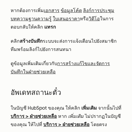
หากต้องการเพิ่ม
เอกสาร
ข้อมูลโค้ด
ลิงก์การประชุม
บทความฐานความรู้
ใบเสนอราคา
หรือ
วิดีโอ
ในการ
ตอบกลับให้คลิก
แทรก
คลิก
สร้างบันทึก
ระบบจะส่งการแจ้งเตือนไปยังสมาชิก
ทีมพร้อมลิงก์ไปยังการสนทนา
ดูข้อมูลเพิ่มเติมเกี่ยวกับ
การสร้างแก้ไขและจัดการ
บันทึกในฝ่ายช่วยเหลือ
อัพเดทสถานะตั๋ว
ในบัญชี HubSpot ของคุณ ให้คลิก
เพิ่มเติม
จากนั้นไปที่
บริการ
>
ฝ่ายช่วยเหลือ
หาก
เพิ่มเติม
ไม่ปรากฏในบัญชี
ของคุณ ให้ไปที่
บริการ
>
ฝ่ายช่วยเหลือ
โดยตรง