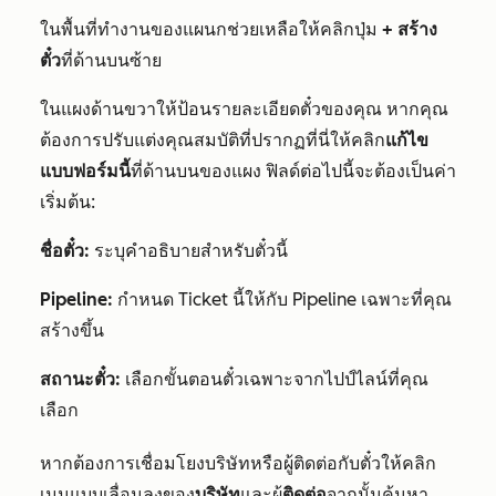
ในพื้นที่ทำงานของแผนกช่วยเหลือให้คลิกปุ่ม
+
สร้าง
ตั๋ว
ที่ด้านบนซ้าย
ในแผงด้านขวาให้ป้อนรายละเอียดตั๋วของคุณ หากคุณ
ต้องการปรับแต่งคุณสมบัติที่ปรากฏที่นี่ให้คลิก
แก้ไข
แบบฟอร์มนี้
ที่ด้านบนของแผง ฟิลด์ต่อไปนี้จะต้องเป็นค่า
เริ่มต้น:
ชื่อตั๋ว:
ระบุคำอธิบายสำหรับตั๋วนี้
Pipeline:
กำหนด Ticket นี้ให้กับ Pipeline เฉพาะที่คุณ
สร้างขึ้น
สถานะตั๋ว:
เลือกขั้นตอนตั๋วเฉพาะจากไปป์ไลน์ที่คุณ
เลือก
หากต้องการเชื่อมโยงบริษัทหรือผู้ติดต่อกับตั๋วให้คลิก
เมนูแบบเลื่อนลงของ
บริษัท
และผู้
ติดต่อ
จากนั้นค้นหา