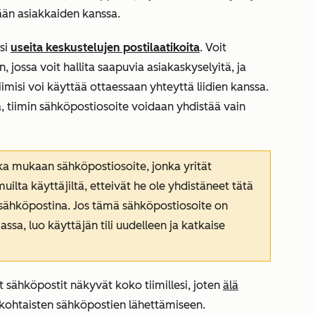
tään asiakkaiden kanssa.
esi
useita keskustelujen postilaatikoita
. Voit
n, jossa voit hallita saapuvia asiakaskyselyitä, ja
iimisi voi käyttää ottaessaan yhteyttä liidien kanssa.
ta, tiimin sähköpostiosoite voidaan yhdistää vain
nka mukaan sähköpostiosoite, jonka yrität
 muilta käyttäjiltä, etteivät he ole yhdistäneet tätä
sähköpostina. Jos tämä sähköpostiosoite on
assa, luo käyttäjän tili uudelleen ja katkaise
 sähköpostit näkyvät koko tiimillesi, joten
älä
lökohtaisten sähköpostien lähettämiseen.