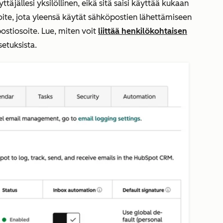
ttäjällesi yksilöllinen, eikä sitä saisi käyttää kukaan
soite, jota yleensä käytät sähköpostien lähettämiseen
postiosoite. Lue, miten voit
liittää henkilökohtaisen
etuksista.