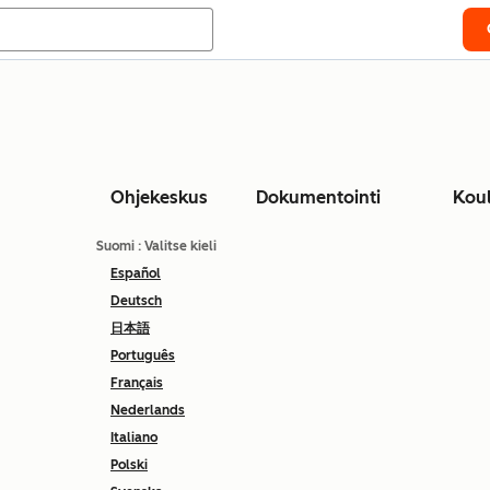
Ohjekeskus
Dokumentointi
Kou
Suomi
: Valitse kieli
Español
Deutsch
日本語
Português
Français
Nederlands
Italiano
Polski