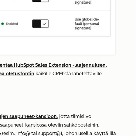
entaa HubSpot Sales Extension -laajennuksen
,
aa oletusfontin
kaikille CRM:stä lähetettäville
ujen saapuneet-kansioon
, jotta tiimisi voi
en saapuneet-kansiossa oleviin sähköposteihin.
(esim. info@ tai support@), johon useilla käyttäjillä