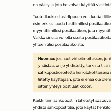
on pääsy ja jota he voivat käyttää viestin
Tuotetilauksestasi riippuen voit luoda tilill
esimerkiksi luoda tukitiimillesi postilaatiko
myyntitiimillesi postilaatikon, jota myyntit
Vaikka sinulla voi olla useita postilaatikoi
yhteen
tilisi postilaatikoista.
Huomaa:
jos näet virheilmoituksen, jo
yhdistää, on jo yhdistetty, tarkista tilisi
sähköpostiosoitetta henkilökohtaisena 
liitetty käyttäjään, jota ei enää ole olem
sitten yhteys postilaatikkoon.
Kaikki
tiimisähköpostiin lähetetyt saapuvat
yhdistä sähköpostitiliä, jota käytät henki