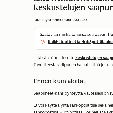
keskustelujen saapu
Päivitetty viimeksi:
1 huhtikuuta 2026
Saatavilla minkä tahansa seuraavan
Ti
Kaikki tuotteet ja HubSpot-tilauks
Liitä sähköpostiosoite
keskustelujen saa
Tavoitteestasi riippuen haluat liittää joko
Ennen kuin aloitat
Saapuneet-kansioyhteyttä valitessasi on s
Et voi käyttää yhtä sähköpostitiliä
sekä
hen
sähköpostina HubSpotissa. Jos haluat käyt