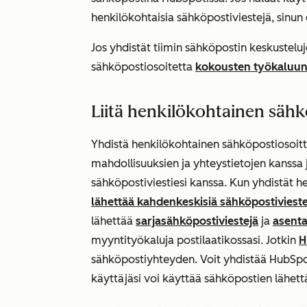
henkilökohtaisia sähköpostiviestejä, sinun
Jos yhdistät tiimin sähköpostin keskustelu
sähköpostiosoitetta
kokousten työkaluu
Liitä henkilökohtainen sähk
Yhdistä henkilökohtainen sähköpostiosoittee
mahdollisuuksien ja yhteystietojen kanssa
sähköpostiviestiesi kanssa. Kun yhdistät h
lähettää kahdenkeskisiä sähköpostivieste
lähettää
sarjasähköpostiviestejä
ja
asenta
myyntityökaluja postilaatikossasi. Jotkin
H
sähköpostiyhteyden. Voit yhdistää HubSpoti
käyttäjäsi voi käyttää sähköpostien lähet