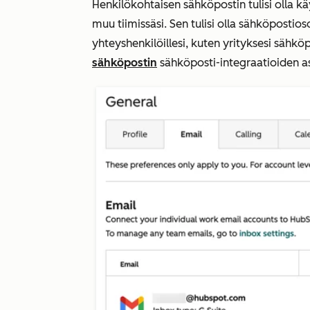
Henkilökohtaisen sähköpostin tulisi olla käy
muu tiimissäsi. Sen tulisi olla sähköpostio
yhteyshenkilöillesi, kuten yrityksesi sähkö
sähköpostin
sähköposti-integraatioiden as