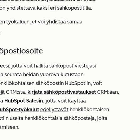
 on yhdistettävä kaksi
eri
sähköpostitiliä.
jen työkaluun,
et voi
yhdistää samaa
n
.
öpostiosoite
si, jotta voit hallita sähköpostiviestejäsi
 ja seurata heidän vuorovaikutustaan
enkilökohtaisen sähköpostin HubSpotiin, voit
jä
CRM:stä,
kirjata sähköpostivastaukset
CRM:ään,
a HubSpot Salesin
, jotta voit käyttää
ubSpot-työkalut
edellyttävät
henkilökohtaisen
in useita henkilökohtaisia sähköposteja, joita
tämiseen.