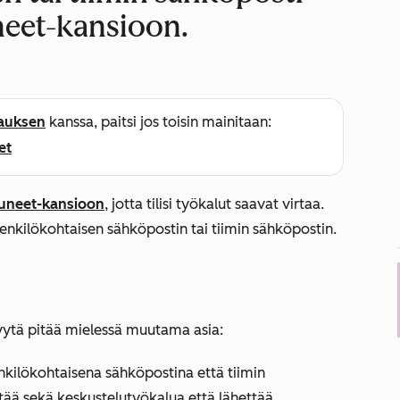
neet-kansioon.
lauksen
kanssa, paitsi jos toisin mainitaan:
et
puneet-kansioon
, jotta tilisi työkalut saavat virtaa.
 henkilökohtaisen sähköpostin tai tiimin sähköpostin.
yytä pitää mielessä muutama asia:
kilökohtaisena sähköpostina että tiimin
tää sekä keskustelutyökalua että lähettää