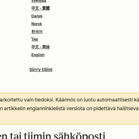
Svenska
中文 - 繁體
Dansk
Norsk
한국어
ไทย
中文 - 简体
English
Siirry tiliini
koitettu vain tiedoksi. Käännös on luotu automaattisesti kää
n artikkelin englanninkielistä versiota on pidettävä hallitsev
n tai tiimin sähköposti