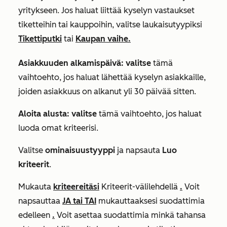
yritykseen. Jos haluat liittää kyselyn vastaukset
tiketteihin tai kauppoihin, valitse laukaisutyypiksi
Tikettiputki
tai
Kaupan vaihe.
Asiakkuuden alkamispäivä: valitse
tämä
vaihtoehto, jos haluat lähettää kyselyn asiakkaille,
joiden asiakkuus on alkanut yli 30 päivää sitten.
Aloita alusta: valitse
tämä vaihtoehto, jos haluat
luoda omat kriteerisi.
Valitse
ominaisuustyyppi
ja napsauta
Luo
kriteerit
.
Mukauta
kriteereitäsi
Kriteerit-välilehdellä
.
Voit
napsauttaa
JA
tai
TAI
mukauttaaksesi suodattimia
edelleen
.
Voit asettaa suodattimia minkä tahansa