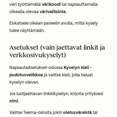
väri syöttämällä
värikoodi
tai napsauttamalla
oikealla olevaa
värivalitsinta
.
Esikatsele oikean paneelin avulla, miltä kysely
tulee näyttämään.
Asetukset (vain jaettavat linkit ja
verkkosivukyselyt)
Napsauta
Asetukset-osiossa
Kyselyn kieli -
pudotusvalikkoa
ja valitse kieli, jolla haluat
kyselyn olevan.
Jos luot
jaettavan linkkikyselyn
, kirjoita yrityksesi
nimi
.
Valitse
Teema-osiosta
jokin
oletusväreistä
tai