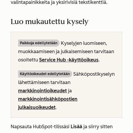
valintapainikkeita ja yksirivisiä tekstikenttiä.
Luo mukautettu kysely
Kyselyjen luomiseen,
Paikkoja edellytetään
muokkaamiseen ja julkaisemiseen tarvitaan
osoitettu
Service Hub
-käyttöoikeus
.
Sähköpostikyselyn
Käyttöoikeudet edellytetään
lähettämiseen tarvitaan
markkinointioikeudet
ja
markkinointisähköpostien
julkaisuoikeudet
.
Napsauta HubSpot-tilissäsi
Lisää
ja siirry sitten