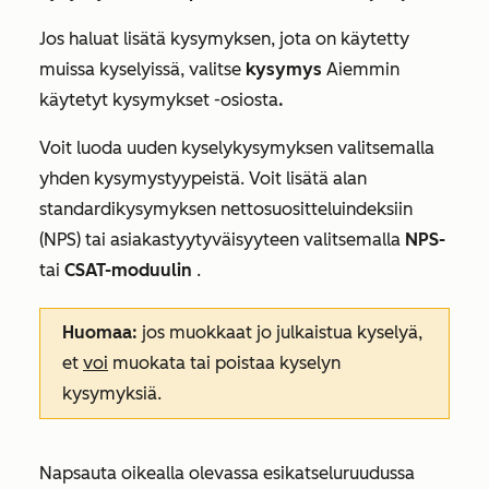
Jos haluat lisätä kysymyksen, jota on käytetty
muissa kyselyissä, valitse
kysymys
Aiemmin
käytetyt kysymykset
-osiosta
.
Voit luoda uuden kyselykysymyksen valitsemalla
yhden
kysymystyypeistä
. Voit lisätä alan
standardikysymyksen nettosuositteluindeksiin
(NPS) tai asiakastyytyväisyyteen valitsemalla
NPS-
tai
CSAT-moduulin
.
Huomaa:
jos
muokkaat jo julkaistua kyselyä,
et
voi
muokata tai poistaa kyselyn
kysymyksiä.
Napsauta oikealla olevassa esikatseluruudussa