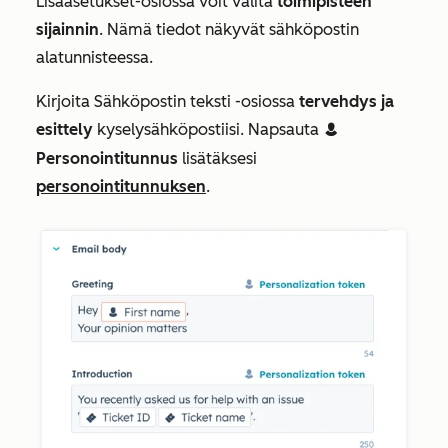
Lisäasetukset-osiossa
voit valita
toimipisteen
sijainnin
. Nämä tiedot näkyvät sähköpostin
alatunnisteessa.
Kirjoita
Sähköpostin teksti -osiossa
tervehdys ja
esittely
kyselysähköpostiisi. Napsauta
contacts
Personointitunnus
lisätäksesi
personointitunnuksen
.