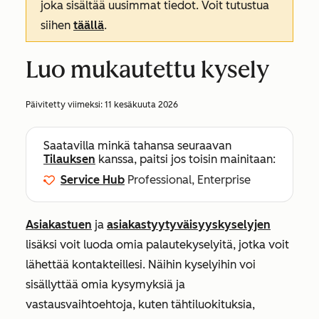
joka sisältää uusimmat tiedot. Voit tutustua
siihen
täällä
.
Luo mukautettu kysely
Päivitetty viimeksi:
11 kesäkuuta 2026
Saatavilla minkä tahansa seuraavan
Tilauksen
kanssa, paitsi jos toisin mainitaan:
Service Hub
Professional, Enterprise
Asiakastuen
ja
asiakastyytyväisyyskyselyjen
lisäksi voit luoda omia palautekyselyitä, jotka voit
lähettää kontakteillesi. Näihin kyselyihin voi
sisällyttää omia kysymyksiä ja
vastausvaihtoehtoja, kuten tähtiluokituksia,