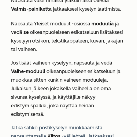
Napsauta vasemmassa yläkulmassa olevaa
Valmis-painiketta
jatkaaksesi kyselyn laatimista.
Napsauta
Yleiset moduulit
-osiossa
moduulia
ja
vedä
se
oikeanpuoleiseen esikatseluun lisätäksesi
kyselyyn otsikon, tekstikappaleen, kuvan, jakajan
tai vaiheen.
Jos lisäät vaiheen kyselyyn, napsauta ja vedä
Vaihe-moduuli
oikeanpuoleiseen esikatseluun ja
muokkaa sitten kunkin vaiheen moduuleja.
Julkaisun jälkeen jokaisella vaiheella on oma
sivunsa kyselyssä, ja käyttäjille näkyy
edistymispalkki, joka näyttää heidän
edistymisensä.
Jatka
sähkö
postikyselyn muokkaamista
napsauttamalla
Kiitos
-välilehteä. Jatkaaksesi