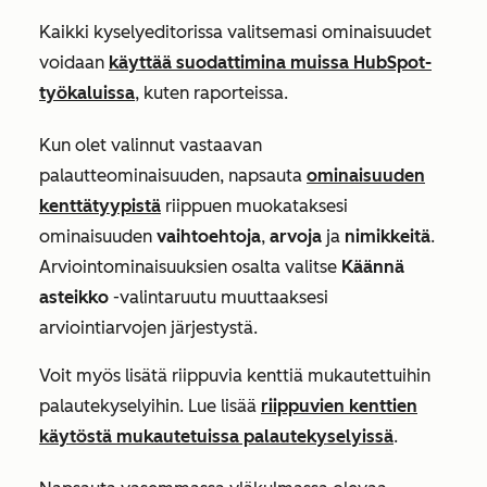
Kaikki
kyselyeditorissa
valitsemasi ominaisuudet
voidaan
käyttää suodattimina muissa HubSpot-
työkaluissa
, kuten raporteissa.
Kun olet valinnut vastaavan
palautteominaisuuden, napsauta
ominaisuuden
kenttätyypistä
riippuen muokataksesi
ominaisuuden
vaihtoehtoja
,
arvoja
ja
nimikkeitä
.
Arviointominaisuuksien
osalta valitse
Käännä
asteikko
-valintaruutu muuttaaksesi
arviointiarvojen järjestystä.
Voit myös lisätä riippuvia kenttiä mukautettuihin
palautekyselyihin. Lue lisää
riippuvien kenttien
käytöstä mukautetuissa palautekyselyissä
.