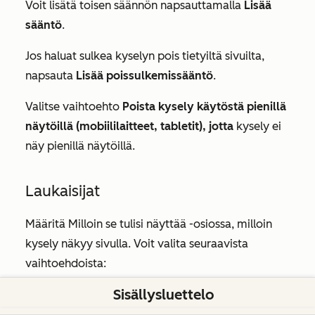
Voit lisätä toisen säännön napsauttamalla
Lisää
sääntö
.
Jos haluat sulkea kyselyn pois tietyiltä sivuilta,
napsauta
Lisää poissulkemissääntö
.
Valitse vaihtoehto
Poista kysely käytöstä pienillä
näytöillä (mobiililaitteet, tabletit), jotta
kysely ei
näy pienillä näytöillä.
Laukaisijat
Määritä
Milloin se tulisi näyttää
-osiossa, milloin
kysely näkyy sivulla. Voit valita seuraavista
vaihtoehdoista:
Sisällysluettelo
Käynnistä painikkeen napsautuksella
: kun kävijä