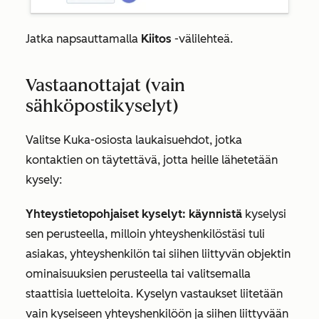
Jatka napsauttamalla
Kiitos
-välilehteä.
Vastaanottajat (vain
sähköpostikyselyt)
Valitse
Kuka-osiosta
laukaisuehdot, jotka
kontaktien on täytettävä, jotta heille lähetetään
kysely:
Yhteystietopohjaiset kyselyt: käynnistä
kyselysi
sen perusteella, milloin yhteyshenkilöstäsi tuli
asiakas, yhteyshenkilön tai siihen liittyvän objektin
ominaisuuksien perusteella tai valitsemalla
staattisia luetteloita. Kyselyn vastaukset liitetään
vain kyseiseen yhteyshenkilöön ja siihen liittyvään