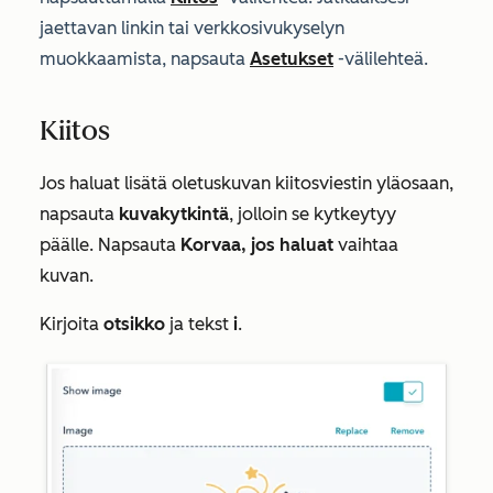
jaettavan linkin tai
verkkosivukyselyn
muokkaamista, napsauta
Asetukset
-välilehteä.
Kiitos
Jos haluat lisätä oletuskuvan kiitosviestin yläosaan,
napsauta
kuvakytkintä
, jolloin se kytkeytyy
päälle. Napsauta
Korvaa, jos haluat
vaihtaa
kuvan.
Kirjoita
otsikko
ja tekst
i
.