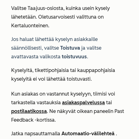
Valitse
Taajuus-osiosta
, kuinka usein kysely
lähetetään. Oletusarvoisesti valittuna on
Kertaluonteinen
.
Jos haluat lähettää kyselyn asiakkaille
säännöllisesti, valitse
Toistuva
ja valitse
avattavasta valikosta
toistuvuus
.
Kyselyitä, tikettipohjaisia tai kauppapohjaisia
kyselyitä ei voi lähettää toistuvasti.
Kun asiakas on vastannut kyselyyn, tiimisi voi
tarkastella vastauksia
asiakaspalvelussa
tai
postilaatikossa
. Ne näkyvät oikean paneelin
Past
Feedback
-kortissa.
Jatka napsauttamalla
Automaatio-välilehteä
.