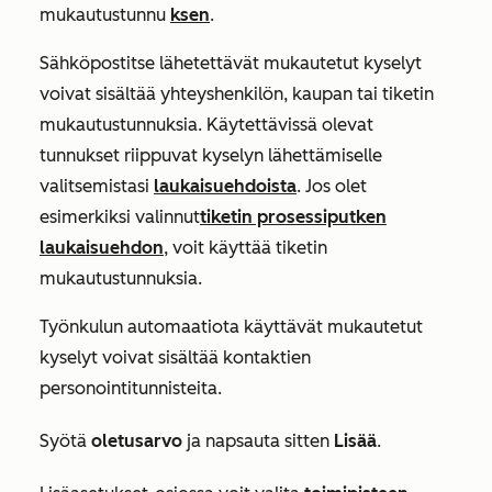
mukautustunnu
ksen
.
Sähköpostitse lähetettävät mukautetut kyselyt
voivat sisältää yhteyshenkilön, kaupan tai tiketin
mukautustunnuksia. Käytettävissä olevat
tunnukset riippuvat kyselyn lähettämiselle
valitsemistasi
laukaisuehdoista
. Jos olet
esimerkiksi valinnut
tiketin prosessiputken
laukaisuehdon
, voit käyttää tiketin
mukautustunnuksia.
Työnkulun automaatiota käyttävät mukautetut
kyselyt voivat sisältää kontaktien
personointitunnisteita.
Syötä
oletusarvo
ja napsauta sitten
Lisää
.