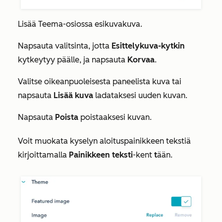
Lisää
Teema-osiossa
esikuvakuva.
Napsauta valitsinta, jotta
Esittelykuva-kytkin
kytkeytyy päälle, ja napsauta
Korvaa
.
Valitse oikeanpuoleisesta paneelista kuva tai
napsauta
Lisää kuva
ladataksesi uuden kuvan.
Napsauta
Poista
poistaaksesi kuvan.
Voit muokata kyselyn aloituspainikkeen tekstiä
kirjoittamalla
Painikkeen teksti
-kent
t
ään.