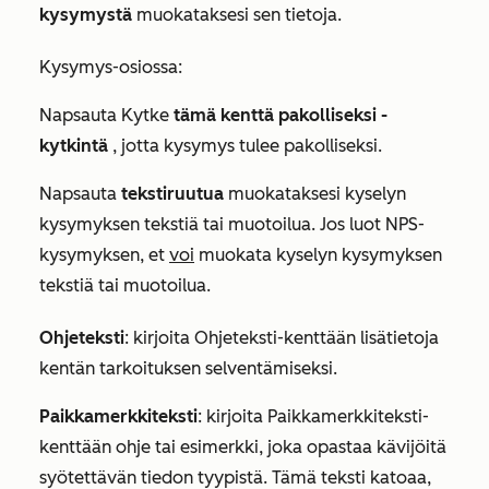
kysymystä
muokataksesi sen tietoja.
Kysymys-osiossa
:
Napsauta Kytke
tämä kenttä pakolliseksi -
kytkintä
, jotta kysymys tulee pakolliseksi.
Napsauta
tekstiruutua
muokataksesi kyselyn
kysymyksen tekstiä tai muotoilua. Jos luot
NPS-
kysymyksen
, et
voi
muokata kyselyn kysymyksen
tekstiä tai muotoilua.
Ohjeteksti
: kirjoita
Ohjeteksti-kenttään
lisätietoja
kentän tarkoituksen selventämiseksi.
Paikkamerkkiteksti
: kirjoita
Paikkamerkkiteksti-
kenttään
ohje tai esimerkki, joka opastaa kävijöitä
syötettävän tiedon tyypistä. Tämä teksti katoaa,