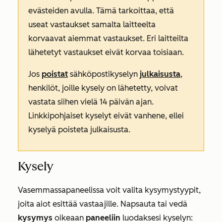
evästeiden avulla. Tämä tarkoittaa, että
useat vastaukset samalta laitteelta
korvaavat aiemmat vastaukset. Eri laitteilta
lähetetyt vastaukset eivät korvaa toisiaan.
Jos
poistat
sähköpostikyselyn
julkaisusta
,
henkilöt, joille kysely on lähetetty, voivat
vastata siihen vielä 14 päivän ajan.
Linkkipohjaiset kyselyt eivät vanhene, ellei
kyselyä poisteta julkaisusta.
Kysely
Vasemmassa
paneelissa voit valita kysymystyypit,
joita aiot esittää vastaajille. Napsauta tai vedä
kysymys
oikeaan
paneeliin
luodaksesi kyselyn: