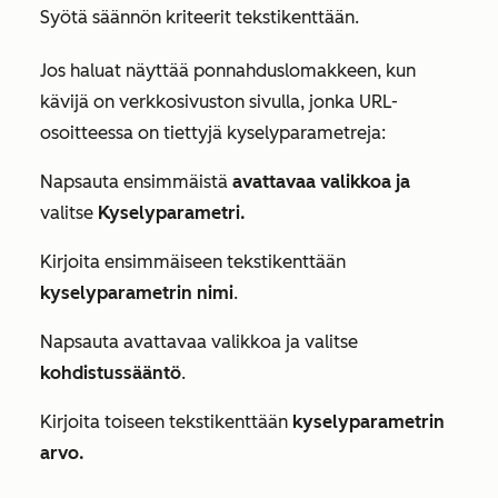
Syötä säännön kriteerit tekstikenttään.
Jos haluat näyttää ponnahduslomakkeen, kun
kävijä on verkkosivuston sivulla, jonka URL-
osoitteessa on tiettyjä kyselyparametreja:
Napsauta ensimmäistä
avattavaa valikkoa ja
valitse
Kyselyparametri.
Kirjoita ensimmäiseen tekstikenttään
kyselyparametrin nimi
.
Napsauta avattavaa valikkoa ja valitse
kohdistussääntö
.
Kirjoita toiseen tekstikenttään
kyselyparametrin
arvo.