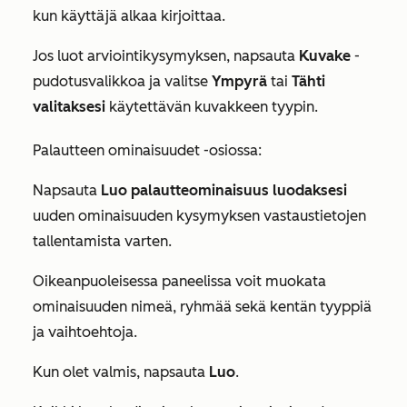
kun käyttäjä alkaa kirjoittaa.
Jos luot
arviointikysymyksen
, napsauta
Kuvake
-
pudotusvalikkoa ja valitse
Ympyrä
tai
Tähti
valitaksesi
käytettävän kuvakkeen tyypin.
Palautteen ominaisuudet
-osiossa:
Napsauta
Luo palautteominaisuus luodaksesi
uuden ominaisuuden kysymyksen vastaustietojen
tallentamista varten.
Oikeanpuoleisessa paneelissa voit muokata
ominaisuuden nimeä, ryhmää sekä kentän tyyppiä
ja vaihtoehtoja.
Kun olet valmis, napsauta
Luo
.