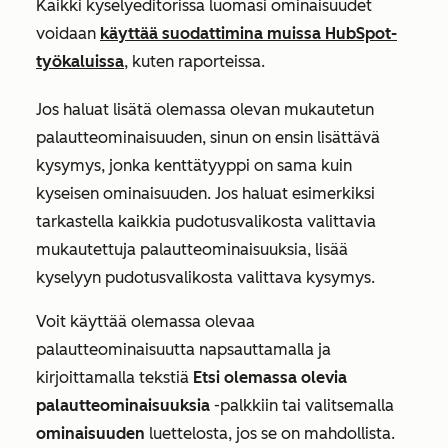
Kaikki
kyselyeditorissa
luomasi ominaisuudet
voidaan
käyttää suodattimina muissa HubSpot-
työkaluissa
, kuten raporteissa.
Jos haluat lisätä olemassa olevan mukautetun
palautteominaisuuden, sinun on ensin lisättävä
kysymys, jonka kenttätyyppi on sama kuin
kyseisen ominaisuuden. Jos haluat esimerkiksi
tarkastella kaikkia pudotusvalikosta valittavia
mukautettuja palautteominaisuuksia, lisää
kyselyyn pudotusvalikosta valittava kysymys.
Voit käyttää olemassa olevaa
palautteominaisuutta napsauttamalla ja
kirjoittamalla tekstiä
Etsi olemassa olevia
palautteominaisuuksia
-palkkiin tai valitsemalla
ominaisuuden
luettelosta, jos se on mahdollista.