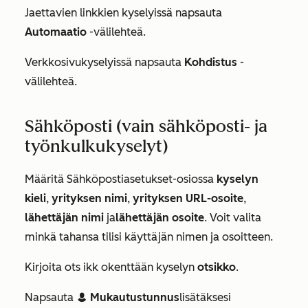
Jaettavien linkkien kyselyissä napsauta
Automaatio
-välilehteä.
Verkkosivukyselyissä napsauta
Kohdistus
-
välilehteä.
Sähköposti (vain sähköposti- ja
työnkulkukyselyt)
Määritä
Sähköpostiasetukset-osiossa
kyselyn
kieli
,
yrityksen nimi
,
yrityksen
URL-osoite
,
lähettäjän
nimi
ja
lähettäjän
osoite
. Voit valita
minkä tahansa tilisi käyttäjän nimen ja osoitteen.
Kirjoita ots
ikk
okenttään kyselyn
otsikko
.
Napsauta
Mukautustunnus
lisätäksesi
contacts