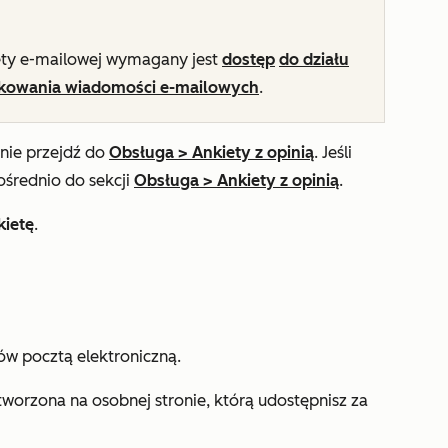
ety e-mailowej wymagany jest
dostęp
do działu
ikowania wiadomości e-mailowych
.
pnie przejdź do
Obsługa
>
Ankiety z opinią
. Jeśli
ośrednio do sekcji
Obsługa
>
Ankiety z opinią
.
kietę
.
ów pocztą elektroniczną.
utworzona na osobnej stronie, którą udostępnisz za