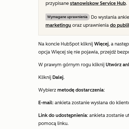
przypisane
stanowisko
w Service Hub
.
Do wysłania anki
Wymagane uprawnienia
marketingu
oraz uprawnienia
do publ
Na koncie HubSpot kliknij
Więcej
, a nastę
opcja
Więcej
się nie pojawia, przejdź bezp
W prawym górnym rogu kliknij
Utwórz an
Kliknij
Dalej
.
Wybierz
metodę dostarczenia
:
E-mail:
ankieta zostanie wysłana do klient
Link do udostępnienia
: ankieta zostanie 
pomocą linku.