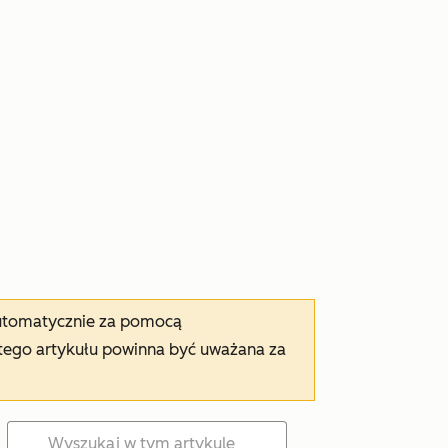
automatycznie za pomocą
tego artykułu powinna być uważana za