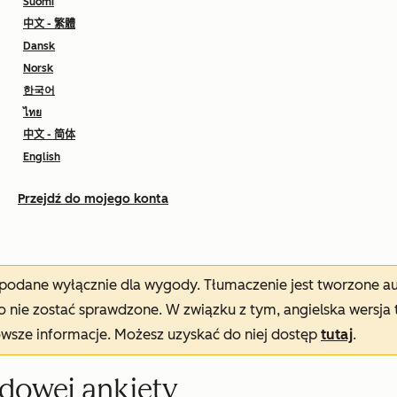
Suomi
中文 - 繁體
Dansk
Norsk
한국어
ไทย
中文 - 简体
English
Przejdź do mojego konta
t podane wyłącznie dla wygody. Tłumaczenie jest tworzone 
nie zostać sprawdzone. W związku z tym, angielska wersja 
owsze informacje. Możesz uzyskać do niej dostęp
tutaj
.
dowej ankiety