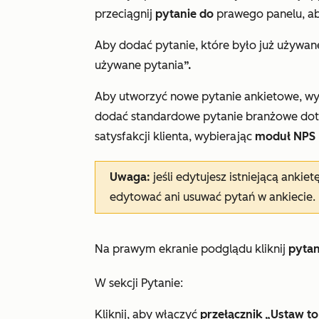
przeciągnij
pytanie do
prawego panelu, ab
Aby dodać pytanie, które było już używan
używane pytania
”.
Aby utworzyć nowe pytanie ankietowe, wyb
dodać standardowe pytanie branżowe doty
satysfakcji klienta, wybierając
moduł
NPS
Uwaga:
jeśli
edytujesz istniejącą ankiet
edytować ani usuwać pytań w ankiecie.
Na prawym ekranie podglądu kliknij
pytan
W sekcji
Pytanie
:
Kliknij, aby włączyć
przełącznik „Ustaw t