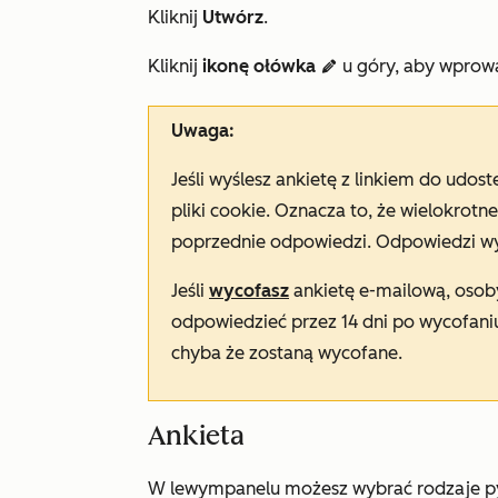
Kliknij
Utwórz
.
Kliknij
ikonę ołówka
u góry, aby wprow
edit
Uwaga:
Jeśli wyślesz ankietę z linkiem do udo
pliki cookie. Oznacza to, że wielokrot
poprzednie odpowiedzi. Odpowiedzi wys
Jeśli
wycofasz
ankietę e-mailową, osoby
odpowiedzieć przez 14 dni po wycofaniu.
chyba że zostaną wycofane.
Ankieta
W
lewym
panelu możesz wybrać rodzaje py