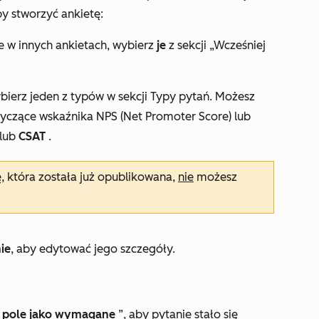
y stworzyć ankietę:
e w innych ankietach, wybierz
je
z sekcji
„Wcześniej
ierz jeden z typów w sekcji
Typy pytań
. Możesz
czące wskaźnika NPS (Net Promoter Score) lub
lub
CSAT
.
ę, która została już opublikowana,
nie
możesz
ie
, aby edytować jego szczegóły.
o pole jako wymagane
”, aby pytanie stało się