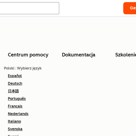
Ge
Centrum pomocy
Dokumentacja
Szkoleni
Polski
: Wybierz język
Español
Deutsch
日本語
Português
Français
Nederlands
Italiano
Svenska