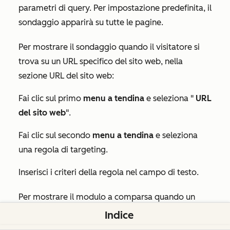
parametri di query. Per impostazione predefinita, il
sondaggio apparirà su tutte le pagine.
Per mostrare il sondaggio quando il visitatore si
trova su un URL specifico del sito web, nella
sezione
URL del sito web
:
Fai clic sul primo
menu a tendina
e seleziona "
URL
del sito web
".
Fai clic sul secondo
menu a tendina
e seleziona
una regola di targeting.
Inserisci i criteri della regola nel campo di testo.
Per mostrare il modulo a comparsa quando un
visitatore si trova su una pagina del sito web il cui
Indice
URL include specifici parametri di query: