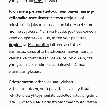
yhteyshenkilö
CRM
:n avulla.
Jokin meni pieleen (tietokoneen päivämäärä- ja
kellonaika-asetukset):
Yhteystietoja ei voi
rekisteröidä jaksoon, jos jakson lähetyshetki on
menneisyydessä. Näin voi käydä, jos tietokoneen
kello on epätarkka. Lue, miten voit päivittää
Applen
tai
Microsoftin
laitteen asetukset
varmistaaksesi, että tietokoneen päivämäärä ja
kellonaika ovat oikeat. Jos kellosi on oikein, ota
yhteyttä asiakastukeen saadaksesi lisäapua
vianmääritykseen.
Odottamaton virhe:
Jos saat yleisen
virheilmoituksen, yritä päivittää sivu ja yrittää
rekisteröidä yhteyshenkilö uudelleen. Jos ongelma
jatkuu,
kerää HAR-tiedosto
vianmääritystä varten