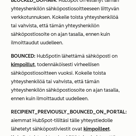
BLOCKED_DOMAIN:
HubSpot on estänyt tämän
yhteyshenkilön sähköpostiosoitteeseen liittyvän
verkkotunnuksen. Kokeile toista yhteyshenkilöä
tai vahvista, että tämän yhteyshenkilön
sähköpostiosoite on ajan tasalla, ennen kuin
ilmoittaudut uudelleen.
BOUNCED:
HubSpotin lähettämä sähköposti on
kimpoillut
, todennäköisesti virheellisen
sähköpostiosoitteen vuoksi. Kokeile toista
yhteyshenkilöä tai vahvista, että tämän
yhteyshenkilön sähköpostiosoite on ajan tasalla,
ennen kuin ilmoittaudut uudelleen.
RECIPIENT_PREVIOUSLY_BOUNCED_ON_PORTAL:
aiemmat HubSpot-tililtäsi tälle yhteystiedolle
lähetetyt sähköpostiviestit ovat
kimpoilleet
.