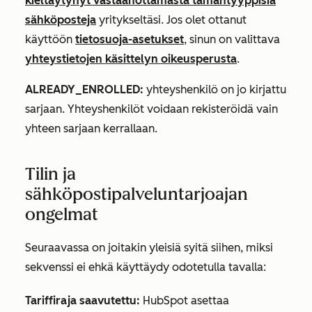
kieltäytynyt vastaanottamasta tämäntyyppisiä
sähköposteja
yritykseltäsi. Jos olet ottanut
käyttöön
tietosuoja-asetukset
, sinun on valittava
yhteystietojen käsittelyn oikeusperusta
.
ALREADY_ENROLLED:
yhteyshenkilö on jo kirjattu
sarjaan. Yhteyshenkilöt voidaan rekisteröidä vain
yhteen sarjaan kerrallaan.
Tilin ja
sähköpostipalveluntarjoajan
ongelmat
Seuraavassa on joitakin yleisiä syitä siihen, miksi
sekvenssi ei ehkä käyttäydy odotetulla tavalla:
Tariffiraja saavutettu:
HubSpot asettaa