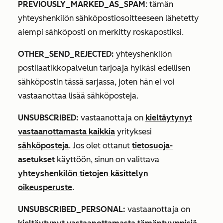
PREVIOUSLY_MARKED_AS_SPAM
: tämän
yhteyshenkilön sähköpostiosoitteeseen lähetetty
aiempi sähköposti on merkitty roskapostiksi.
OTHER_SEND_REJECTED:
yhteyshenkilön
postilaatikkopalvelun tarjoaja hylkäsi edellisen
sähköpostin tässä sarjassa, joten hän ei voi
vastaanottaa lisää sähköposteja.
UNSUBSCRIBED:
vastaanottaja on
kieltäytynyt
vastaanottamasta kaikkia
yrityksesi
sähköposteja
. Jos olet ottanut
tietosuoja-
asetukset
käyttöön, sinun on valittava
yhteyshenkilön tietojen käsittelyn
oikeusperuste
.
UNSUBSCRIBED_PERSONAL:
vastaanottaja on