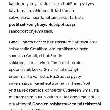
kansioon yhteys katkesi, eikä HubSpot pystynyt
käyttämään sähköpostitiliäsi tämän
sekvenssivaiheen lähettämiseksi. Tarkista
postilaatikon yhteys
HubSpotissa ja
sähköpostiohjelmassasi.
Gmail-lähetysvirhe:
Kun rekisteröit yhteystietoa
sekvenssiin Gmailista, ensimmäisen vaiheen
suorittaa Gmail, ei HubSpotin
sähköpostijärjestelmä. Tämä rekisteröinti
epäonnistui, koska Gmail ei lähettänyt
ensimmäistä vaihetta. HubSpot ei pysty
näkemään, mikä aiheutti tämän virheen. Voit
yrittää rekisteröidä kontaktin uudelleen Gmailista
muutaman minuutin kuluttua. Jos ongelma jatkuu,
ota yhteyttä
Googlen asiakastukeen
tai
rekisteröi