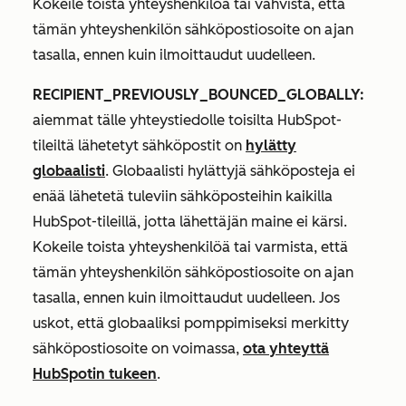
Kokeile toista yhteyshenkilöä tai vahvista, että
tämän yhteyshenkilön sähköpostiosoite on ajan
tasalla, ennen kuin ilmoittaudut uudelleen.
RECIPIENT_PREVIOUSLY_BOUNCED_GLOBALLY:
aiemmat tälle yhteystiedolle toisilta HubSpot-
tileiltä lähetetyt sähköpostit on
hylätty
globaalisti
. Globaalisti hylättyjä sähköposteja ei
enää lähetetä tuleviin sähköposteihin kaikilla
HubSpot-tileillä, jotta lähettäjän maine ei kärsi.
Kokeile toista yhteyshenkilöä tai varmista, että
tämän yhteyshenkilön sähköpostiosoite on ajan
tasalla, ennen kuin ilmoittaudut uudelleen. Jos
uskot, että globaaliksi pomppimiseksi merkitty
sähköpostiosoite on voimassa,
ota yhteyttä
HubSpotin tukeen
.