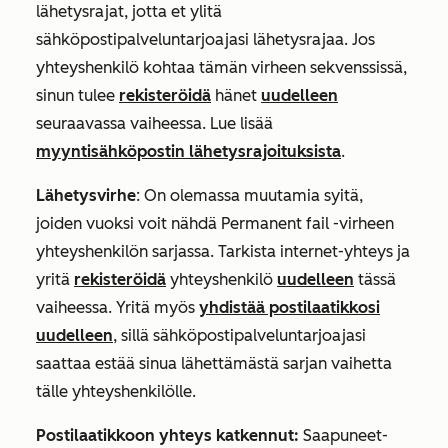
lähetysrajat, jotta et ylitä
sähköpostipalveluntarjoajasi lähetysrajaa. Jos
yhteyshenkilö kohtaa tämän virheen sekvenssissä,
sinun tulee
rekisteröidä
hänet
uudelleen
seuraavassa vaiheessa. Lue lisää
myyntisähköpostin lähetysrajoituksista
.
Lähetysvirhe
: On olemassa muutamia syitä,
joiden vuoksi voit nähdä
Permanent fail
-virheen
yhteyshenkilön sarjassa. Tarkista internet-yhteys ja
yritä
rekisteröidä
yhteyshenkilö
uudelleen
tässä
vaiheessa. Yritä myös
yhdistää postilaatikkosi
uudelleen
, sillä sähköpostipalveluntarjoajasi
saattaa estää sinua lähettämästä sarjan vaihetta
tälle yhteyshenkilölle.
Postilaatikkoon yhteys katkennut:
Saapuneet-