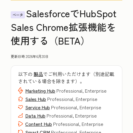
SalesforceでHubSpot
ベータ
Sales Chrome拡張機能を
使用する（BETA）
更新日時
2026年6月20日
以下の
製品
でご利用いただけます（別途記載
されている場合を除きます）。
Marketing Hub
Professional, Enterprise
Sales Hub
Professional, Enterprise
Service Hub
Professional, Enterprise
Data Hub
Professional, Enterprise
Content Hub
Professional, Enterprise
Smart CRM
Professional, Enterprise