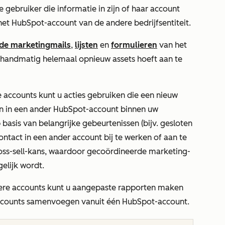
 gebruiker die informatie in zijn of haar account
 in het HubSpot-account van de andere bedrijfsentiteit.
de marketingmails
,
lijsten
en
formulieren
van het
t handmatig helemaal opnieuw assets hoeft aan te
e accounts
kunt u acties gebruiken die een nieuw
n in een ander HubSpot-account binnen uw
 basis van belangrijke gebeurtenissen (bijv.
gesloten
ntact in een ander account bij te werken of aan te
oss-sell-kans, waardoor gecoördineerde marketing-
elijk wordt.
re accounts kunt u aangepaste rapporten maken
accounts samenvoegen vanuit één HubSpot-account.