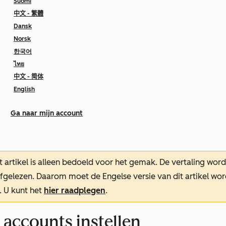
Suomi
中文 - 繁體
Dansk
Norsk
한국어
ไทย
中文 - 简体
English
Ga naar mijn account
t artikel is alleen bedoeld voor het gemak.
De vertaling wor
oefgelezen. Daarom moet de Engelse versie van dit artikel w
. U kunt het
hier raadplegen
.
accounts instellen