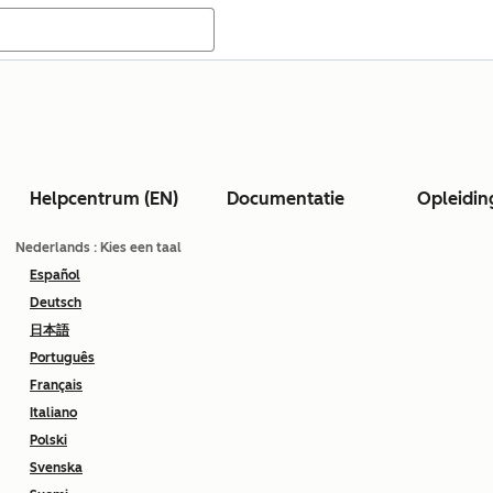
Helpcentrum (EN)
Documentatie
Opleidin
Nederlands
: Kies een taal
Español
Deutsch
日本語
Português
Français
Italiano
Polski
Svenska