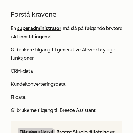
Forstå kravene
En
superadministrator
må slå på følgende brytere
i
AI-innstillingene
:
Gi brukere tilgang til generative AI-verktøy og -
funksjoner
CRM-data
Kundekonverteringsdata
Fildata
Gi brukerne tilgang til Breeze Assistant
Breeze Studio-tillatelse
er
Tillatelser påkrevd