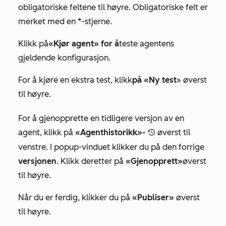
obligatoriske feltene til høyre. Obligatoriske felt er
merket med en *-stjerne.
Klikk på
«Kjør agent» for å
teste agentens
gjeldende konfigurasjon.
For å kjøre en ekstra test, klikk
på «Ny test
» øverst
til høyre.
For å gjenopprette en tidligere versjon av en
agent, klikk på
«Agenthistorikk»-
øverst til
recentlySelectedIcon
venstre. I popup-vinduet klikker du på den forrige
versjonen
. Klikk deretter på
«Gjenopprett»
øverst
til høyre.
Når du er ferdig, klikker du på
«Publiser»
øverst
til høyre.