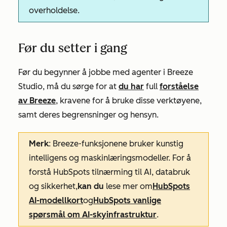
overholdelse.
Før du setter i gang
Før du begynner å jobbe med agenter i Breeze
Studio, må du sørge for at
du har
full
forståelse
av Breeze
, kravene for å bruke disse verktøyene,
samt deres begrensninger og hensyn.
Merk
: Breeze-funksjonene bruker kunstig
intelligens og maskinlæringsmodeller. For å
forstå HubSpots tilnærming til AI, databruk
og sikkerhet,
kan du
lese mer om
HubSpots
AI-modellkort
og
HubSpots vanlige
spørsmål om AI-skyinfrastruktur
.