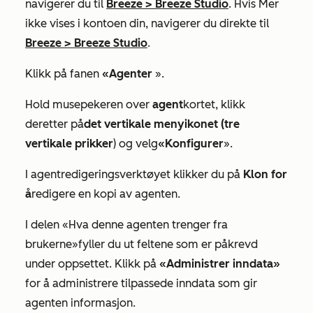
navigerer du til
Breeze
>
Breeze Studio
. Hvis
Mer
ikke vises i kontoen din, navigerer du direkte til
Breeze
>
Breeze Studio
.
Klikk på fanen
«Agenter
».
Hold musepekeren over
agent
kortet, klikk
deretter på
det vertikale menyikonet (tre
vertikale prikker
) og velg
«Konfigurer
».
I agentredigeringsverktøyet klikker du på
Klon for
å
redigere en kopi av agenten.
I
delen «Hva denne agenten trenger fra
brukerne»
fyller du ut feltene som er påkrevd
under oppsettet. Klikk på
«Administrer inndata»
for å administrere tilpassede inndata som gir
agenten informasjon.