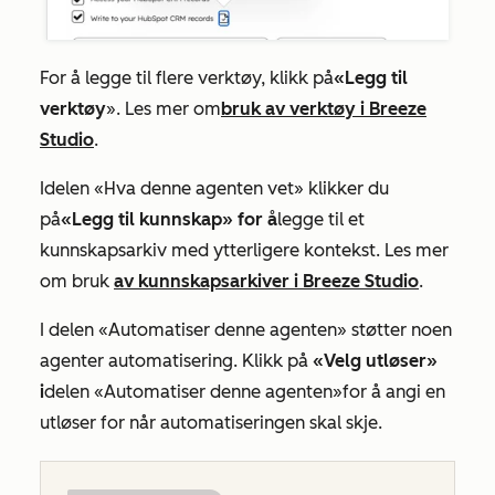
For å legge til flere verktøy, klikk på
«Legg til
verktøy
». Les mer om
bruk av verktøy i Breeze
Studio
.
I
delen «Hva denne agenten vet»
klikker du
på
«Legg til kunnskap» for å
legge til et
kunnskapsarkiv med ytterligere kontekst. Les mer
om bruk
av kunnskapsarkiver i Breeze Studio
.
I delen
«Automatiser denne agenten»
støtter noen
agenter automatisering. Klikk på
«Velg utløser»
i
delen «Automatiser denne agenten»
for å angi en
utløser for når automatiseringen skal skje.