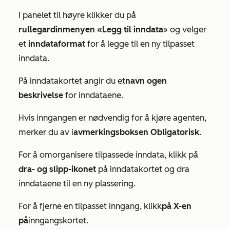
I panelet til høyre klikker du på
rullegardinmenyen «Legg til inndata
» og velger
et
inndataformat
for å legge til en ny tilpasset
inndata.
På inndatakortet angir du et
navn og
en
beskrivelse
for inndataene.
Hvis inngangen er nødvendig for å kjøre agenten,
merker du av i
avmerkingsboksen Obligatorisk
.
For å omorganisere tilpassede inndata, klikk på
dra- og slipp-ikonet
på inndatakortet og dra
inndataene til en ny plassering.
For å fjerne en tilpasset inngang, klikk
på X-en
på
inngangskortet.