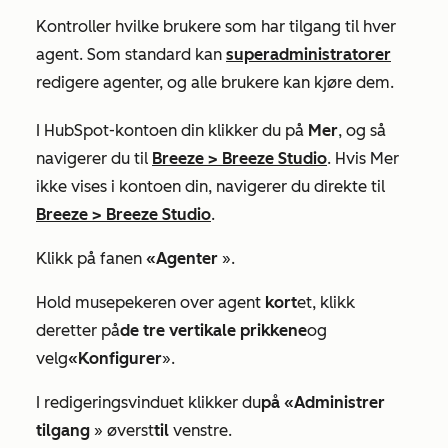
Kontroller hvilke brukere som har tilgang til hver
agent. Som standard kan
superadministratorer
redigere agenter, og alle brukere kan kjøre dem.
I HubSpot-kontoen din klikker du på
Mer
, og så
navigerer du til
Breeze
>
Breeze Studio
. Hvis
Mer
ikke vises i kontoen din, navigerer du direkte til
Breeze
>
Breeze Studio
.
Klikk på fanen
«Agenter
».
Hold musepekeren over agent
kort
et, klikk
deretter på
de tre vertikale prikkene
og
velg
«Konfigurer
».
I redigeringsvinduet klikker du
på «Administrer
tilgang
» øverst
til
venstre.