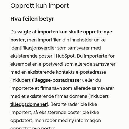
Opprett kun import
Hva feilen betyr
Du
valgte at importen kun skulle opprette nye
poster
, men importfilen din inneholder unike
identifikasjonsverdier som samsvarer med
eksisterende poster i HubSpot. Du importerte for
eksempel en
e-postverdi
som allerede samsvarer
med en eksisterende kontakts e-postadresse
(inkludert
tilleggse-postadresser
), eller du
importerte et firmanavn som allerede samsvarer
med et eksisterende firmas domene (inkludert
tilleggsdomener
). Berørte rader ble ikke
importert, så eksisterende poster ble ikke
oppdatert, men rader med ny informasjon
opprettet nye poster.