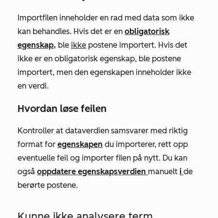
Importfilen inneholder en rad med data som ikke
kan behandles. Hvis det er en
obligatorisk
egenskap,
ble
ikke
postene importert. Hvis det
ikke er en obligatorisk egenskap, ble postene
importert, men den egenskapen inneholder ikke
en verdi.
Hvordan løse feilen
Kontroller at dataverdien samsvarer med riktig
format for
egenskapen
du importerer, rett opp
eventuelle feil og importer filen på nytt. Du kan
også
oppdatere egenskapsverdien
manuelt
i
de
berørte postene.
Kunne ikke analysere term