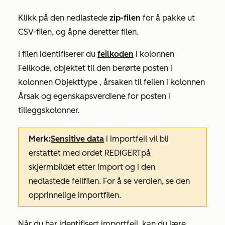
Klikk på den nedlastede
zip-filen
for å pakke ut
CSV-filen, og åpne deretter filen.
I filen identifiserer du
feilkoden
i kolonnen
Feilkode
, objektet til den berørte posten i
kolonnen Objekttype
, årsaken til feilen i
kolonnen
Årsak
og egenskapsverdiene for posten i
tilleggskolonner.
Merk:
Sensitive data
i importfeil vil bli
erstattet med ordet
REDIGERT
på
skjermbildet etter import og i den
nedlastede feilfilen. For å se verdien, se den
opprinnelige importfilen.
Når du har identifisert importfeil, kan du lære