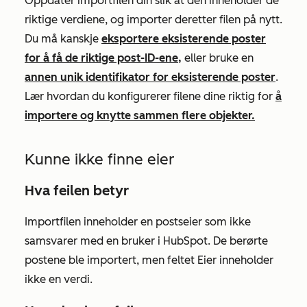
Oppdater importfilen din slik at den inneholder de
riktige verdiene, og importer deretter filen på nytt.
Du må kanskje
eksportere eksisterende poster
for å få de riktige post-ID-ene,
eller bruke en
annen unik identifikator for eksisterende poster
.
Lær hvordan du konfigurerer filene dine riktig for
å
importere og knytte sammen flere objekter.
Kunne ikke finne eier
Hva feilen betyr
Importfilen inneholder en postseier som ikke
samsvarer med en bruker i HubSpot. De berørte
postene ble importert, men feltet
Eier
inneholder
ikke en verdi.