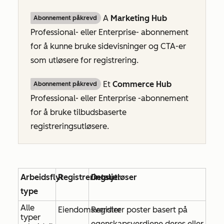
A
Marketing Hub
Abonnement påkrevd
Professional- eller
Enterprise-
abonnement
for å kunne bruke sidevisninger og CTA-er
som utløsere for registrering.
Et
Commerce Hub
Abonnement påkrevd
Professional- eller
Enterprise
-abonnement
for å bruke tilbudsbaserte
registreringsutløsere.
Arbeidsflyt-
Registreringsutløser
Detaljer
type
Alle
Eiendomsverdier
Registrer poster basert på
typer
egenskapsverdiene deres eller