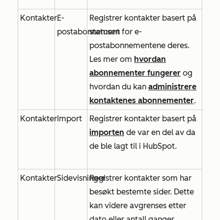
Kontakter
E-
Registrer kontakter basert på
postabonnement
statusen for e-
postabonnementene deres.
Les mer om
hvordan
abonnementer fungerer
og
hvordan du kan
administrere
kontaktenes abonnementer
.
Kontakter
Import
Registrer kontakter basert på
importen
de var en del av da
de ble lagt til i HubSpot.
Kontakter
Sidevisninger
Registrer kontakter som har
besøkt bestemte sider. Dette
kan videre avgrenses etter
dato eller antall ganger