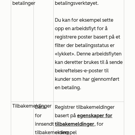
betalinger
betalingsverktøyet.
Du kan for eksempel sette
opp en arbeidsflyt for å
registrere poster basert på et
filter der
betalingsstatus er
«lykket
». Denne arbeidsflyten
kan deretter brukes til å sende
bekreftelses-e-poster til
kunder som har gjennomført
en betaling.
Tilbakemeldinger
Data
Registrer tilbakemeldinger
for
basert på
egenskaper for
innsendt
tilbakemeldinger
, for
tilbakemelding
eksempel