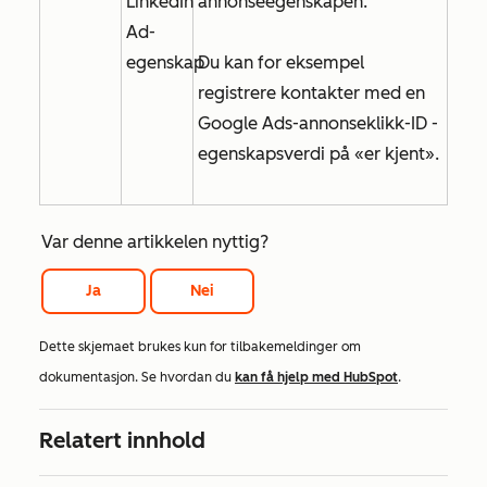
LinkedIn
annonseegenskapen.
Ad-
egenskap
Du kan for eksempel
registrere kontakter med en
Google Ads-annonseklikk-ID
-
egenskapsverdi på
«er kjent
».
Var denne artikkelen nyttig?
Ja
Nei
Dette skjemaet brukes kun for tilbakemeldinger om
dokumentasjon. Se hvordan du
kan få hjelp med HubSpot
.
Relatert innhold