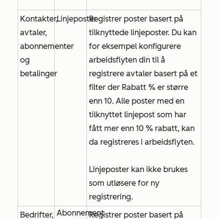
Kontakter,
Linjeposter
Registrer poster basert på
avtaler,
tilknyttede linjeposter. Du kan
abonnementer
for eksempel konfigurere
og
arbeidsflyten din til å
betalinger
registrere avtaler basert på et
filter der
Rabatt % er større
enn 10
. Alle poster med en
tilknyttet linjepost som har
fått mer enn 10 % rabatt, kan
da registreres i arbeidsflyten.
Linjeposter kan ikke brukes
som utløsere for ny
registrering.
Abonnement
Bedrifter,
Registrer poster basert på