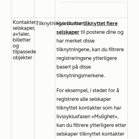
Kontakter,
Tilknytningsetiketter
Hvis du har
tilknyttet flere
selskaper,
selskaper
til postene dine og
avtaler,
billetter
har merket disse
og
tilknytningene, kan du filtrere
tilpassede
objekter
registreringene ytterligere
basert på disse
tilknytningsmerkene.
For eksempel, i stedet for å
registrere alle selskaper
tilknyttet kontakter som har
livssyklusfasen
«Mulighet»,
kan
du
filtrere ytterligere etter
selskaper tilknyttet kontakter