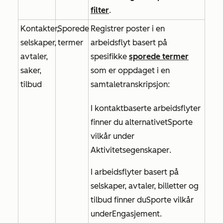
filter
.
Kontakter,
Sporede
Registrer poster i en
selskaper,
termer
arbeidsflyt basert på
avtaler,
spesifikke
sporede termer
saker,
som er oppdaget i en
tilbud
samtaletranskripsjon:
I kontaktbaserte arbeidsflyter
finner du alternativet
Sporte
vilkår
under
Aktivitetsegenskaper
.
I arbeidsflyter basert på
selskaper, avtaler, billetter og
tilbud finner du
Sporte vilkår
under
Engasjement
.